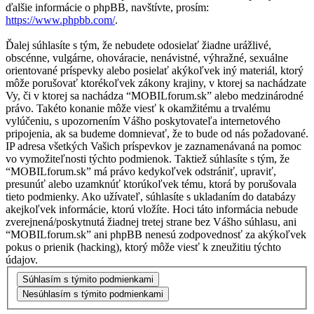
ďalšie informácie o phpBB, navštívte, prosím:
https://www.phpbb.com/
.
Ďalej súhlasíte s tým, že nebudete odosielať žiadne urážlivé,
obscénne, vulgárne, ohováracie, nenávistné, výhražné, sexuálne
orientované príspevky alebo posielať akýkoľvek iný materiál, ktorý
môže porušovať ktorékoľvek zákony krajiny, v ktorej sa nachádzate
Vy, či v ktorej sa nachádza “MOBILforum.sk” alebo medzinárodné
právo. Takéto konanie môže viesť k okamžitému a trvalému
vylúčeniu, s upozornením Vášho poskytovateľa internetového
pripojenia, ak sa budeme domnievať, že to bude od nás požadované.
IP adresa všetkých Vašich príspevkov je zaznamenávaná na pomoc
vo vymožiteľnosti týchto podmienok. Taktiež súhlasíte s tým, že
“MOBILforum.sk” má právo kedykoľvek odstrániť, upraviť,
presunúť alebo uzamknúť ktorúkoľvek tému, ktorá by porušovala
tieto podmienky. Ako užívateľ, súhlasíte s ukladaním do databázy
akejkoľvek informácie, ktorú vložíte. Hoci táto informácia nebude
zverejnená/poskytnutá žiadnej tretej strane bez Vášho súhlasu, ani
“MOBILforum.sk” ani phpBB nenesú zodpovednosť za akýkoľvek
pokus o prienik (hacking), ktorý môže viesť k zneužitiu týchto
údajov.