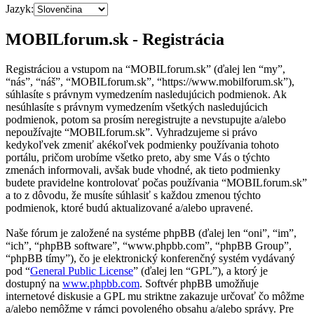
Jazyk:
MOBILforum.sk - Registrácia
Registráciou a vstupom na “MOBILforum.sk” (ďalej len “my”,
“nás”, “náš”, “MOBILforum.sk”, “https://www.mobilforum.sk”),
súhlasíte s právnym vymedzením nasledujúcich podmienok. Ak
nesúhlasíte s právnym vymedzením všetkých nasledujúcich
podmienok, potom sa prosím neregistrujte a nevstupujte a/alebo
nepoužívajte “MOBILforum.sk”. Vyhradzujeme si právo
kedykoľvek zmeniť akékoľvek podmienky používania tohoto
portálu, pričom urobíme všetko preto, aby sme Vás o týchto
zmenách informovali, avšak bude vhodné, ak tieto podmienky
budete pravidelne kontrolovať počas používania “MOBILforum.sk”
a to z dôvodu, že musíte súhlasiť s každou zmenou týchto
podmienok, ktoré budú aktualizované a/alebo upravené.
Naše fórum je založené na systéme phpBB (ďalej len “oni”, “im”,
“ich”, “phpBB software”, “www.phpbb.com”, “phpBB Group”,
“phpBB tímy”), čo je elektronický konferenčný systém vydávaný
pod “
General Public License
” (ďalej len “GPL”), a ktorý je
dostupný na
www.phpbb.com
. Softvér phpBB umožňuje
internetové diskusie a GPL mu striktne zakazuje určovať čo môžme
a/alebo nemôžme v rámci povoleného obsahu a/alebo správy. Pre