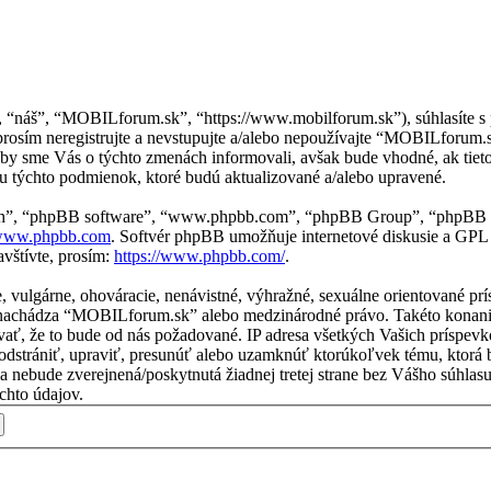
, “náš”, “MOBILforum.sk”, “https://www.mobilforum.sk”), súhlasíte 
osím neregistrujte a nevstupujte a/alebo nepoužívajte “MOBILforum
aby sme Vás o týchto zmenách informovali, avšak bude vhodné, ak tie
 týchto podmienok, ktoré budú aktualizované a/alebo upravené.
“ich”, “phpBB software”, “www.phpbb.com”, “phpBB Group”, “phpBB t
ww.phpbb.com
. Softvér phpBB umožňuje internetové diskusie a GPL
vštívte, prosím:
https://www.phpbb.com/
.
ne, vulgárne, ohováracie, nenávistné, výhražné, sexuálne orientované p
 sa nachádza “MOBILforum.sk” alebo medzinárodné právo. Takéto konan
vať, že to bude od nás požadované. IP adresa všetkých Vašich príspe
strániť, upraviť, presunúť alebo uzamknúť ktorúkoľvek tému, ktorá by
ácia nebude zverejnená/poskytnutá žiadnej tretej strane bez Vášho sú
chto údajov.