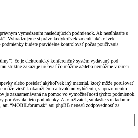
s právnym vymedzením nasledujúcich podmienok. Ak nesúhlasíte s
.sk”. Vyhradzujeme si právo kedykoľvek zmeniť akékoľvek
to podmienky budete pravidelne kontrolovať počas používania
ímy”), čo je elektronický konferenčný systém vydávaný pod
 mu striktne zakazuje určovať čo môžme a/alebo nemôžme v rámci
ríspevky alebo posielať akýkoľvek iný materiál, ktorý môže porušovať
ie môže viesť k okamžitému a trvalému vylúčeniu, s upozornením
vkov je zaznamenávaná na pomoc vo vymožiteľnosti týchto podmienok.
 porušovala tieto podmienky. Ako užívateľ, súhlasíte s ukladaním
hlasu, ani “MOBILforum.sk” ani phpBB nenesú zodpovednosť za