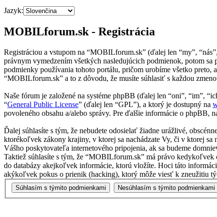
Jazyk:
MOBILforum.sk - Registrácia
Registráciou a vstupom na “MOBILforum.sk” (ďalej len “my”, “nás”
právnym vymedzením všetkých nasledujúcich podmienok, potom sa pr
podmienky používania tohoto portálu, pričom urobíme všetko preto, 
“MOBILforum.sk” a to z dôvodu, že musíte súhlasiť s každou zmenou
Naše fórum je založené na systéme phpBB (ďalej len “oni”, “im”, 
“
General Public License
” (ďalej len “GPL”), a ktorý je dostupný na
w
povoleného obsahu a/alebo správy. Pre ďalšie informácie o phpBB, na
Ďalej súhlasíte s tým, že nebudete odosielať žiadne urážlivé, obscén
ktorékoľvek zákony krajiny, v ktorej sa nachádzate Vy, či v ktorej
Vášho poskytovateľa internetového pripojenia, ak sa budeme domnie
Taktiež súhlasíte s tým, že “MOBILforum.sk” má právo kedykoľvek od
do databázy akejkoľvek informácie, ktorú vložíte. Hoci táto inform
akýkoľvek pokus o prienik (hacking), ktorý môže viesť k zneužitiu tý