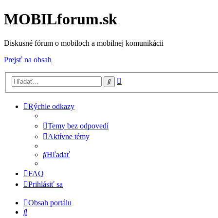
MOBILforum.sk
Diskusné fórum o mobiloch a mobilnej komunikácii
Prejsť na obsah
Rozšírené
Hľadať
vyhľadávanie
Rýchle odkazy
Temy bez odpovedí
Aktívne témy
Hľadať
FAQ
Prihlásiť sa
Obsah portálu
Hľadať