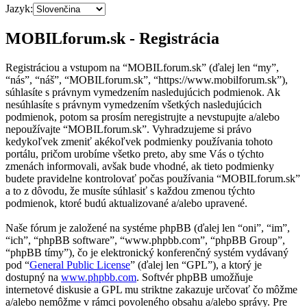
Jazyk:
MOBILforum.sk - Registrácia
Registráciou a vstupom na “MOBILforum.sk” (ďalej len “my”,
“nás”, “náš”, “MOBILforum.sk”, “https://www.mobilforum.sk”),
súhlasíte s právnym vymedzením nasledujúcich podmienok. Ak
nesúhlasíte s právnym vymedzením všetkých nasledujúcich
podmienok, potom sa prosím neregistrujte a nevstupujte a/alebo
nepoužívajte “MOBILforum.sk”. Vyhradzujeme si právo
kedykoľvek zmeniť akékoľvek podmienky používania tohoto
portálu, pričom urobíme všetko preto, aby sme Vás o týchto
zmenách informovali, avšak bude vhodné, ak tieto podmienky
budete pravidelne kontrolovať počas používania “MOBILforum.sk”
a to z dôvodu, že musíte súhlasiť s každou zmenou týchto
podmienok, ktoré budú aktualizované a/alebo upravené.
Naše fórum je založené na systéme phpBB (ďalej len “oni”, “im”,
“ich”, “phpBB software”, “www.phpbb.com”, “phpBB Group”,
“phpBB tímy”), čo je elektronický konferenčný systém vydávaný
pod “
General Public License
” (ďalej len “GPL”), a ktorý je
dostupný na
www.phpbb.com
. Softvér phpBB umožňuje
internetové diskusie a GPL mu striktne zakazuje určovať čo môžme
a/alebo nemôžme v rámci povoleného obsahu a/alebo správy. Pre