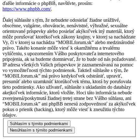
ďalšie informácie o phpBB, navštívte, prosím:
https://www.phpbb.com/
.
Ďalej súhlasíte s tým, že nebudete odosielať žiadne urážlivé,
obscénne, vulgárne, ohováracie, nenávistné, výhražné, sexuálne
orientované príspevky alebo posielať akýkoľvek iný materiál, ktorý
môže porušovať ktorékoľvek zákony krajiny, v ktorej sa nachádzate
Vy, či v ktorej sa nachádza “MOBILforum.sk” alebo medzinárodné
právo. Takéto konanie môže viesť k okamžitému a trvalému
vylúčeniu, s upozornením Vášho poskytovateľa internetového
pripojenia, ak sa budeme domnievať, že to bude od nás požadované.
IP adresa všetkých Vašich príspevkov je zaznamenávaná na pomoc
vo vymožiteľnosti týchto podmienok. Taktiež súhlasíte s tým, že
“MOBILforum.sk” má právo kedykoľvek odstrániť, upraviť,
presunúť alebo uzamknúť ktorúkoľvek tému, ktorá by porušovala
tieto podmienky. Ako užívateľ, súhlasíte s ukladaním do databázy
akejkoľvek informácie, ktorú vložíte. Hoci táto informácia nebude
zverejnená/poskytnutá žiadnej tretej strane bez Vášho súhlasu, ani
“MOBILforum.sk” ani phpBB nenesú zodpovednosť za akýkoľvek
pokus o prienik (hacking), ktorý môže viesť k zneužitiu týchto
údajov.