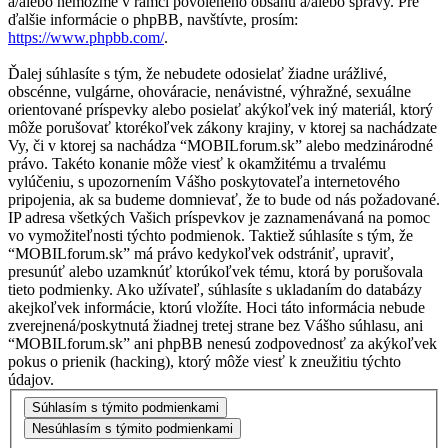
a/alebo nemôžme v rámci povoleného obsahu a/alebo správy. Pre
ďalšie informácie o phpBB, navštívte, prosím:
https://www.phpbb.com/
.
Ďalej súhlasíte s tým, že nebudete odosielať žiadne urážlivé,
obscénne, vulgárne, ohováracie, nenávistné, výhražné, sexuálne
orientované príspevky alebo posielať akýkoľvek iný materiál, ktorý
môže porušovať ktorékoľvek zákony krajiny, v ktorej sa nachádzate
Vy, či v ktorej sa nachádza “MOBILforum.sk” alebo medzinárodné
právo. Takéto konanie môže viesť k okamžitému a trvalému
vylúčeniu, s upozornením Vášho poskytovateľa internetového
pripojenia, ak sa budeme domnievať, že to bude od nás požadované.
IP adresa všetkých Vašich príspevkov je zaznamenávaná na pomoc
vo vymožiteľnosti týchto podmienok. Taktiež súhlasíte s tým, že
“MOBILforum.sk” má právo kedykoľvek odstrániť, upraviť,
presunúť alebo uzamknúť ktorúkoľvek tému, ktorá by porušovala
tieto podmienky. Ako užívateľ, súhlasíte s ukladaním do databázy
akejkoľvek informácie, ktorú vložíte. Hoci táto informácia nebude
zverejnená/poskytnutá žiadnej tretej strane bez Vášho súhlasu, ani
“MOBILforum.sk” ani phpBB nenesú zodpovednosť za akýkoľvek
pokus o prienik (hacking), ktorý môže viesť k zneužitiu týchto
údajov.