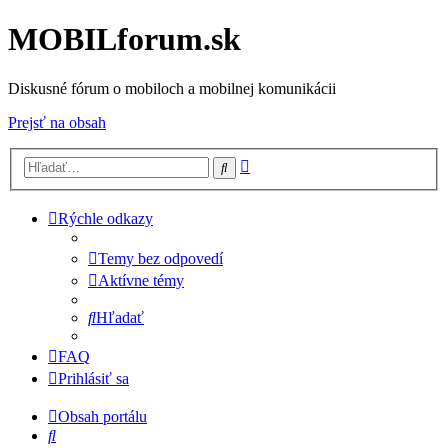
MOBILforum.sk
Diskusné fórum o mobiloch a mobilnej komunikácii
Prejsť na obsah
Rozšírené
Hľadať
vyhľadávanie
Rýchle odkazy
Temy bez odpovedí
Aktívne témy
Hľadať
FAQ
Prihlásiť sa
Obsah portálu
Hľadať