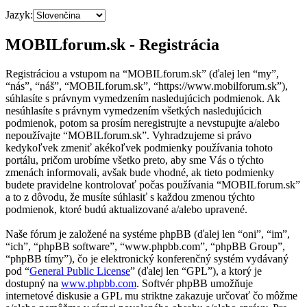
Jazyk:
MOBILforum.sk - Registrácia
Registráciou a vstupom na “MOBILforum.sk” (ďalej len “my”,
“nás”, “náš”, “MOBILforum.sk”, “https://www.mobilforum.sk”),
súhlasíte s právnym vymedzením nasledujúcich podmienok. Ak
nesúhlasíte s právnym vymedzením všetkých nasledujúcich
podmienok, potom sa prosím neregistrujte a nevstupujte a/alebo
nepoužívajte “MOBILforum.sk”. Vyhradzujeme si právo
kedykoľvek zmeniť akékoľvek podmienky používania tohoto
portálu, pričom urobíme všetko preto, aby sme Vás o týchto
zmenách informovali, avšak bude vhodné, ak tieto podmienky
budete pravidelne kontrolovať počas používania “MOBILforum.sk”
a to z dôvodu, že musíte súhlasiť s každou zmenou týchto
podmienok, ktoré budú aktualizované a/alebo upravené.
Naše fórum je založené na systéme phpBB (ďalej len “oni”, “im”,
“ich”, “phpBB software”, “www.phpbb.com”, “phpBB Group”,
“phpBB tímy”), čo je elektronický konferenčný systém vydávaný
pod “
General Public License
” (ďalej len “GPL”), a ktorý je
dostupný na
www.phpbb.com
. Softvér phpBB umožňuje
internetové diskusie a GPL mu striktne zakazuje určovať čo môžme