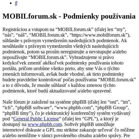
Hľadať
MOBILforum.sk - Podmienky používania
Registráciou a vstupom na “MOBILforum.sk” (ďalej len “my”,
“nás”, “náš”, “MOBILforum.sk”, “https://www.mobilforum.sk”),
súhlasíte s právnym vymedzením nasledujúcich podmienok. Ak
nesúhlasíte s právnym vymedzením všetkých nasledujúcich
podmienok, potom sa prosím neregistrujte a nevstupujte a/alebo
nepoužívajte “MOBILforum.sk”. Vyhradzujeme si právo
kedykoľvek zmeniť akékoľvek podmienky používania tohoto
portálu, pričom urobíme všetko preto, aby sme Vás o týchto
zmenách informovali, avšak bude vhodné, ak tieto podmienky
budete pravidelne kontrolovať počas používania “MOBILforum.sk”
a to z dôvodu, že musíte súhlasiť s každou zmenou týchto
podmienok, ktoré budú aktualizované a/alebo upravené.
Naše fórum je založené na systéme phpBB (ďalej len “oni”, “im”,
“ich”, “phpBB software”, “www.phpbb.com”, “phpBB Group”,
“phpBB tímy”), čo je elektronický konferenčný systém vydávaný
pod “
General Public License
” (ďalej len “GPL”), a ktorý je
dostupný na
www.phpbb.com
. Softvér phpBB umožňuje
internetové diskusie a GPL mu striktne zakazuje určovať čo môžme
a/alebo nemôžme v rámci povoleného obsahu a/alebo správy. Pre