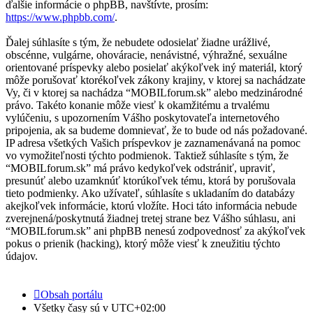
ďalšie informácie o phpBB, navštívte, prosím:
https://www.phpbb.com/
.
Ďalej súhlasíte s tým, že nebudete odosielať žiadne urážlivé,
obscénne, vulgárne, ohováracie, nenávistné, výhražné, sexuálne
orientované príspevky alebo posielať akýkoľvek iný materiál, ktorý
môže porušovať ktorékoľvek zákony krajiny, v ktorej sa nachádzate
Vy, či v ktorej sa nachádza “MOBILforum.sk” alebo medzinárodné
právo. Takéto konanie môže viesť k okamžitému a trvalému
vylúčeniu, s upozornením Vášho poskytovateľa internetového
pripojenia, ak sa budeme domnievať, že to bude od nás požadované.
IP adresa všetkých Vašich príspevkov je zaznamenávaná na pomoc
vo vymožiteľnosti týchto podmienok. Taktiež súhlasíte s tým, že
“MOBILforum.sk” má právo kedykoľvek odstrániť, upraviť,
presunúť alebo uzamknúť ktorúkoľvek tému, ktorá by porušovala
tieto podmienky. Ako užívateľ, súhlasíte s ukladaním do databázy
akejkoľvek informácie, ktorú vložíte. Hoci táto informácia nebude
zverejnená/poskytnutá žiadnej tretej strane bez Vášho súhlasu, ani
“MOBILforum.sk” ani phpBB nenesú zodpovednosť za akýkoľvek
pokus o prienik (hacking), ktorý môže viesť k zneužitiu týchto
údajov.
Obsah portálu
Všetky časy sú v
UTC+02:00