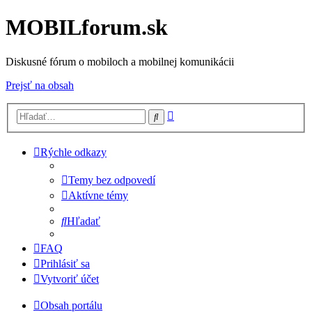
MOBILforum.sk
Diskusné fórum o mobiloch a mobilnej komunikácii
Prejsť na obsah
Rozšírené
Hľadať
vyhľadávanie
Rýchle odkazy
Temy bez odpovedí
Aktívne témy
Hľadať
FAQ
Prihlásiť sa
Vytvoriť účet
Obsah portálu