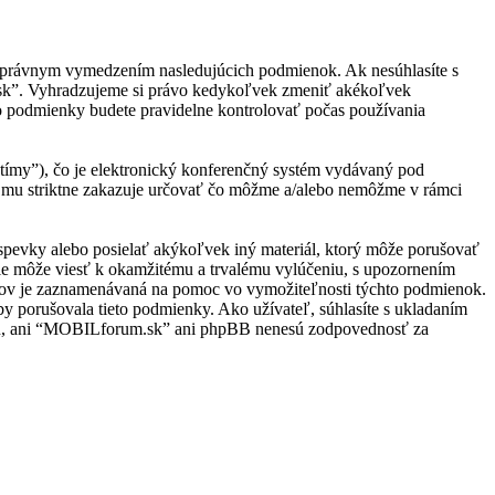
s právnym vymedzením nasledujúcich podmienok. Ak nesúhlasíte s
.sk”. Vyhradzujeme si právo kedykoľvek zmeniť akékoľvek
to podmienky budete pravidelne kontrolovať počas používania
ímy”), čo je elektronický konferenčný systém vydávaný pod
 mu striktne zakazuje určovať čo môžme a/alebo nemôžme v rámci
ríspevky alebo posielať akýkoľvek iný materiál, ktorý môže porušovať
ie môže viesť k okamžitému a trvalému vylúčeniu, s upozornením
vkov je zaznamenávaná na pomoc vo vymožiteľnosti týchto podmienok.
 porušovala tieto podmienky. Ako užívateľ, súhlasíte s ukladaním
hlasu, ani “MOBILforum.sk” ani phpBB nenesú zodpovednosť za