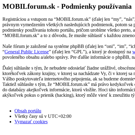
MOBILforum.sk - Podmienky používania
Registráciou a vstupom na “MOBILforum.sk” (ďalej len “my”, “nás”
právnym vymedzením všetkých nasledujúcich podmienok, potom sa pr
podmienky používania tohoto portálu, pričom urobíme všetko preto, 
“MOBILforum.sk” a to z dôvodu, že musíte súhlasiť s každou zmenou
Naše fórum je založené na systéme phpBB (ďalej len “oni”, “im”, 
“
General Public License
” (ďalej len “GPL”), a ktorý je dostupný na
w
povoleného obsahu a/alebo správy. Pre ďalšie informácie o phpBB, na
Ďalej súhlasíte s tým, že nebudete odosielať žiadne urážlivé, obscén
ktorékoľvek zákony krajiny, v ktorej sa nachádzate Vy, či v ktorej
Vášho poskytovateľa internetového pripojenia, ak sa budeme domnie
Taktiež súhlasíte s tým, že “MOBILforum.sk” má právo kedykoľvek od
do databázy akejkoľvek informácie, ktorú vložíte. Hoci táto inform
akýkoľvek pokus o prienik (hacking), ktorý môže viesť k zneužitiu tý
Obsah portálu
Všetky časy sú v
UTC+02:00
Vymazať cookies