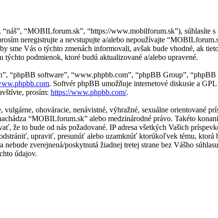
, “náš”, “MOBILforum.sk”, “https://www.mobilforum.sk”), súhlasíte 
osím neregistrujte a nevstupujte a/alebo nepoužívajte “MOBILforum
aby sme Vás o týchto zmenách informovali, avšak bude vhodné, ak tie
 týchto podmienok, ktoré budú aktualizované a/alebo upravené.
“ich”, “phpBB software”, “www.phpbb.com”, “phpBB Group”, “phpBB t
ww.phpbb.com
. Softvér phpBB umožňuje internetové diskusie a GPL
vštívte, prosím:
https://www.phpbb.com/
.
ne, vulgárne, ohováracie, nenávistné, výhražné, sexuálne orientované p
 sa nachádza “MOBILforum.sk” alebo medzinárodné právo. Takéto konan
vať, že to bude od nás požadované. IP adresa všetkých Vašich príspe
strániť, upraviť, presunúť alebo uzamknúť ktorúkoľvek tému, ktorá by
ácia nebude zverejnená/poskytnutá žiadnej tretej strane bez Vášho sú
chto údajov.