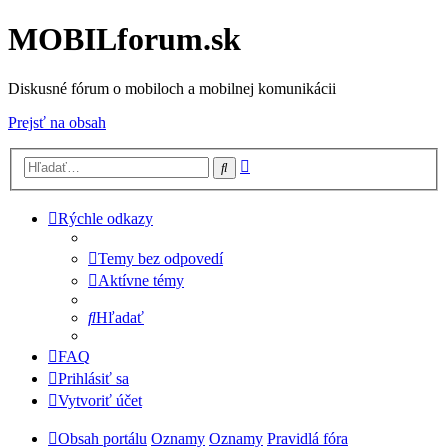
MOBILforum.sk
Diskusné fórum o mobiloch a mobilnej komunikácii
Prejsť na obsah
Rozšírené
Hľadať
vyhľadávanie
Rýchle odkazy
Temy bez odpovedí
Aktívne témy
Hľadať
FAQ
Prihlásiť sa
Vytvoriť účet
Obsah portálu
Oznamy
Oznamy
Pravidlá fóra