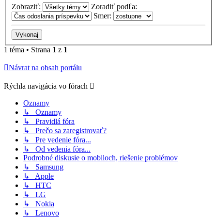
Zobraziť:
Zoradiť podľa:
Smer:
1 téma • Strana
1
z
1
Návrat na obsah portálu
Rýchla navigácia vo fórach
Oznamy
↳ Oznamy
↳ Pravidlá fóra
↳ Prečo sa zaregistrovať?
↳ Pre vedenie fóra...
↳ Od vedenia fóra...
Podrobné diskusie o mobiloch, riešenie problémov
↳ Samsung
↳ Apple
↳ HTC
↳ LG
↳ Nokia
↳ Lenovo