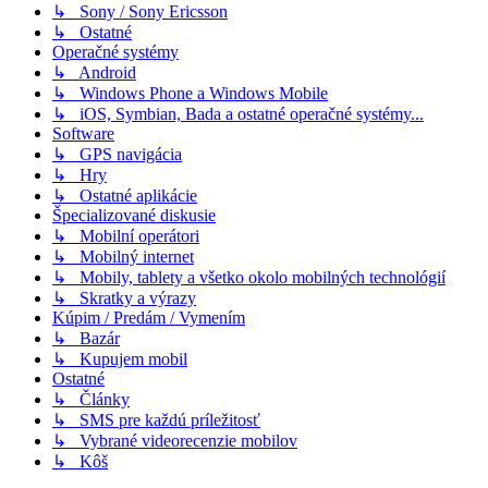
↳ Sony / Sony Ericsson
↳ Ostatné
Operačné systémy
↳ Android
↳ Windows Phone a Windows Mobile
↳ iOS, Symbian, Bada a ostatné operačné systémy...
Software
↳ GPS navigácia
↳ Hry
↳ Ostatné aplikácie
Špecializované diskusie
↳ Mobilní operátori
↳ Mobilný internet
↳ Mobily, tablety a všetko okolo mobilných technológií
↳ Skratky a výrazy
Kúpim / Predám / Vymením
↳ Bazár
↳ Kupujem mobil
Ostatné
↳ Články
↳ SMS pre každú príležitosť
↳ Vybrané videorecenzie mobilov
↳ Kôš