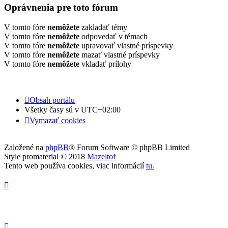
Oprávnenia pre toto fórum
V tomto fóre
nemôžete
zakladať témy
V tomto fóre
nemôžete
odpovedať v témach
V tomto fóre
nemôžete
upravovať vlastné príspevky
V tomto fóre
nemôžete
mazať vlastné príspevky
V tomto fóre
nemôžete
vkladať prílohy
Obsah portálu
Všetky časy sú v
UTC+02:00
Vymazať cookies
Založené na
phpBB
® Forum Software © phpBB Limited
Style promaterial © 2018
Mazeltof
Tento web používa cookies, viac informácií
tu
.