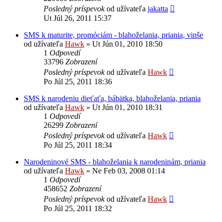
Posledný príspevok
od užívateľa
jakatta
Ut Júl 26, 2011 15:37
SMS k maturite, promóciám - blahoželania, priania, vinše
od užívateľa
Hawk
»
Ut Jún 01, 2010 18:50
1
Odpovedí
33796
Zobrazení
Posledný príspevok
od užívateľa
Hawk
Po Júl 25, 2011 18:36
SMS k narodeniu dieťaťa, bábätka, blahoželania, priania
od užívateľa
Hawk
»
Ut Jún 01, 2010 18:31
1
Odpovedí
26299
Zobrazení
Posledný príspevok
od užívateľa
Hawk
Po Júl 25, 2011 18:34
Narodeninové SMS - blahoželania k narodeninám, priania
od užívateľa
Hawk
»
Ne Feb 03, 2008 01:14
1
Odpovedí
458652
Zobrazení
Posledný príspevok
od užívateľa
Hawk
Po Júl 25, 2011 18:32