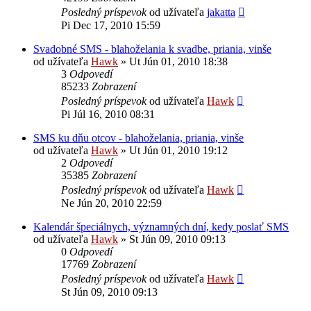
Posledný príspevok
od užívateľa
jakatta
Pi Dec 17, 2010 15:59
Svadobné SMS - blahoželania k svadbe, priania, vinše
od užívateľa
Hawk
»
Ut Jún 01, 2010 18:38
3
Odpovedí
85233
Zobrazení
Posledný príspevok
od užívateľa
Hawk
Pi Júl 16, 2010 08:31
SMS ku dňu otcov - blahoželania, priania, vinše
od užívateľa
Hawk
»
Ut Jún 01, 2010 19:12
2
Odpovedí
35385
Zobrazení
Posledný príspevok
od užívateľa
Hawk
Ne Jún 20, 2010 22:59
Kalendár špeciálnych, významných dní, kedy poslať SMS
od užívateľa
Hawk
»
St Jún 09, 2010 09:13
0
Odpovedí
17769
Zobrazení
Posledný príspevok
od užívateľa
Hawk
St Jún 09, 2010 09:13