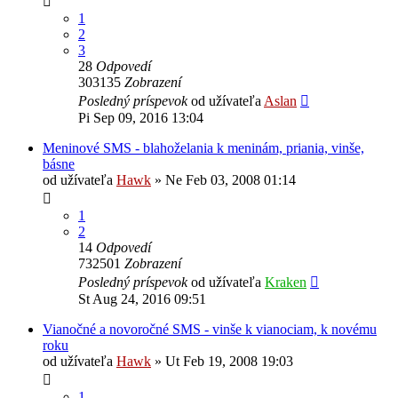
1
2
3
28
Odpovedí
303135
Zobrazení
Posledný príspevok
od užívateľa
Aslan
Pi Sep 09, 2016 13:04
Meninové SMS - blahoželania k meninám, priania, vinše,
básne
od užívateľa
Hawk
»
Ne Feb 03, 2008 01:14
1
2
14
Odpovedí
732501
Zobrazení
Posledný príspevok
od užívateľa
Kraken
St Aug 24, 2016 09:51
Vianočné a novoročné SMS - vinše k vianociam, k novému
roku
od užívateľa
Hawk
»
Ut Feb 19, 2008 19:03
1