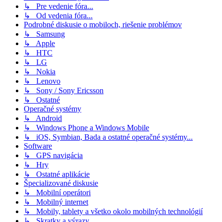
↳ Pre vedenie fóra...
↳ Od vedenia fóra...
Podrobné diskusie o mobiloch, riešenie problémov
↳ Samsung
↳ Apple
↳ HTC
↳ LG
↳ Nokia
↳ Lenovo
↳ Sony / Sony Ericsson
↳ Ostatné
Operačné systémy
↳ Android
↳ Windows Phone a Windows Mobile
↳ iOS, Symbian, Bada a ostatné operačné systémy...
Software
↳ GPS navigácia
↳ Hry
↳ Ostatné aplikácie
Špecializované diskusie
↳ Mobilní operátori
↳ Mobilný internet
↳ Mobily, tablety a všetko okolo mobilných technológií
↳ Skratky a výrazy