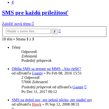
Hľadať
SMS pre každú príležitosť
Založiť novú tému
Rozšírené
Hľadať
vyhľadávanie
18 tém • Strana
1
z
1
Témy
Odpovedí
Zobrazení
Posledný príspevok
Dlhšia SMS sa prepne na MMS - Ako riešiť?
od užívateľa
Gaaspi
»
Po Feb 08, 2016 15:51
2
Odpovedí
57666
Zobrazení
Posledný príspevok
od užívateľa
Gaaspi
Po Dec 11, 2017 00:12
SMS na dobrú noc, pre peknú nôcku, pre sladké sny
od užívateľa
Hawk
»
Pi Sep 12, 2008 08:31