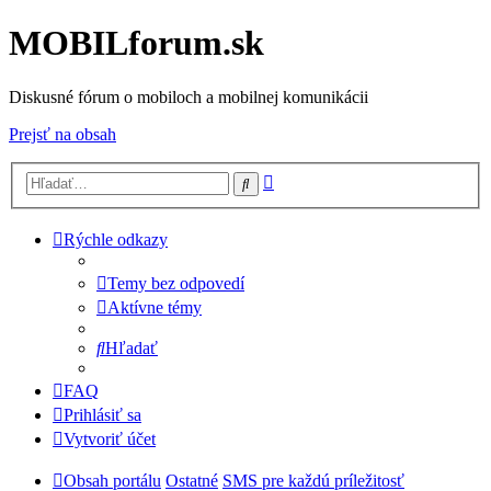
MOBILforum.sk
Diskusné fórum o mobiloch a mobilnej komunikácii
Prejsť na obsah
Rozšírené
Hľadať
vyhľadávanie
Rýchle odkazy
Temy bez odpovedí
Aktívne témy
Hľadať
FAQ
Prihlásiť sa
Vytvoriť účet
Obsah portálu
Ostatné
SMS pre každú príležitosť