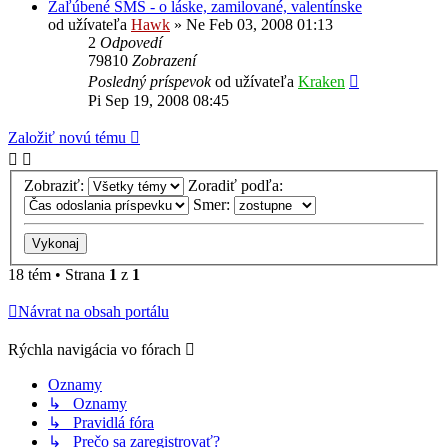
Zaľúbené SMS - o láske, zamilované, valentínske
od užívateľa
Hawk
»
Ne Feb 03, 2008 01:13
2
Odpovedí
79810
Zobrazení
Posledný príspevok
od užívateľa
Kraken
Pi Sep 19, 2008 08:45
Založiť novú tému
Zobraziť:
Zoradiť podľa:
Smer:
18 tém • Strana
1
z
1
Návrat na obsah portálu
Rýchla navigácia vo fórach
Oznamy
↳ Oznamy
↳ Pravidlá fóra
↳ Prečo sa zaregistrovať?