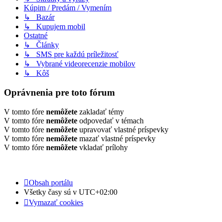
Kúpim / Predám / Vymením
↳ Bazár
↳ Kupujem mobil
Ostatné
↳ Články
↳ SMS pre každú príležitosť
↳ Vybrané videorecenzie mobilov
↳ Kôš
Oprávnenia pre toto fórum
V tomto fóre
nemôžete
zakladať témy
V tomto fóre
nemôžete
odpovedať v témach
V tomto fóre
nemôžete
upravovať vlastné príspevky
V tomto fóre
nemôžete
mazať vlastné príspevky
V tomto fóre
nemôžete
vkladať prílohy
Obsah portálu
Všetky časy sú v
UTC+02:00
Vymazať cookies