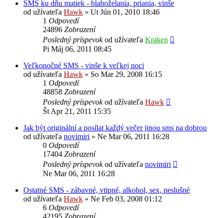
SMS ku dňu matiek - blahoželania, priania, vinše
od užívateľa
Hawk
»
Ut Jún 01, 2010 18:46
1
Odpovedí
24896
Zobrazení
Posledný príspevok
od užívateľa
Kraken
Pi Máj 06, 2011 08:45
Veľkonočné SMS - vinše k veľkej noci
od užívateľa
Hawk
»
So Mar 29, 2008 16:15
1
Odpovedí
48858
Zobrazení
Posledný príspevok
od užívateľa
Hawk
Št Apr 21, 2011 15:35
Jak být originální a posílat každý večer jinou sms na dobrou
od užívateľa
novimiri
»
Ne Mar 06, 2011 16:28
0
Odpovedí
17404
Zobrazení
Posledný príspevok
od užívateľa
novimiri
Ne Mar 06, 2011 16:28
Ostatné SMS - zábavné, vtipné, alkohol, sex, neslušné
od užívateľa
Hawk
»
Ne Feb 03, 2008 01:12
6
Odpovedí
42195
Zobrazení