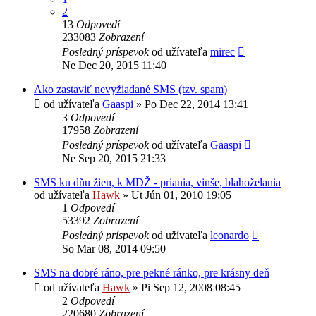
2
13
Odpovedí
233083
Zobrazení
Posledný príspevok
od užívateľa
mirec
Ne Dec 20, 2015 11:40
Ako zastaviť nevyžiadané SMS (tzv. spam)
od užívateľa
Gaaspi
»
Po Dec 22, 2014 13:41
3
Odpovedí
17958
Zobrazení
Posledný príspevok
od užívateľa
Gaaspi
Ne Sep 20, 2015 21:33
SMS ku dňu žien, k MDŽ - priania, vinše, blahoželania
od užívateľa
Hawk
»
Ut Jún 01, 2010 19:05
1
Odpovedí
53392
Zobrazení
Posledný príspevok
od užívateľa
leonardo
So Mar 08, 2014 09:50
SMS na dobré ráno, pre pekné ránko, pre krásny deň
od užívateľa
Hawk
»
Pi Sep 12, 2008 08:45
2
Odpovedí
220680
Zobrazení