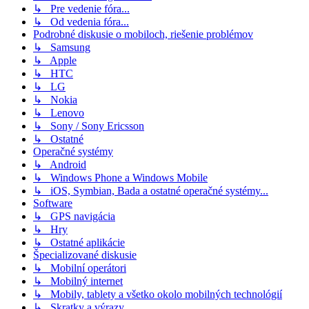
↳ Pre vedenie fóra...
↳ Od vedenia fóra...
Podrobné diskusie o mobiloch, riešenie problémov
↳ Samsung
↳ Apple
↳ HTC
↳ LG
↳ Nokia
↳ Lenovo
↳ Sony / Sony Ericsson
↳ Ostatné
Operačné systémy
↳ Android
↳ Windows Phone a Windows Mobile
↳ iOS, Symbian, Bada a ostatné operačné systémy...
Software
↳ GPS navigácia
↳ Hry
↳ Ostatné aplikácie
Špecializované diskusie
↳ Mobilní operátori
↳ Mobilný internet
↳ Mobily, tablety a všetko okolo mobilných technológií
↳ Skratky a výrazy