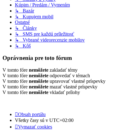
Kúpim / Predám / Vymením
↳ Bazár
↳ Kupujem mobil
Ostatné
↳ Články
↳ SMS pre každú príležitosť
↳ Vybrané videorecenzie mobilov
↳ Kôš
Oprávnenia pre toto fórum
V tomto fóre
nemôžete
zakladať témy
V tomto fóre
nemôžete
odpovedať v témach
V tomto fóre
nemôžete
upravovať vlastné príspevky
V tomto fóre
nemôžete
mazať vlastné príspevky
V tomto fóre
nemôžete
vkladať prílohy
Obsah portálu
Všetky časy sú v
UTC+02:00
Vymazať cookies