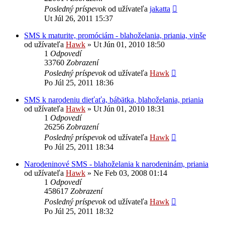
Posledný príspevok
od užívateľa
jakatta
Ut Júl 26, 2011 15:37
SMS k maturite, promóciám - blahoželania, priania, vinše
od užívateľa
Hawk
»
Ut Jún 01, 2010 18:50
1
Odpovedí
33760
Zobrazení
Posledný príspevok
od užívateľa
Hawk
Po Júl 25, 2011 18:36
SMS k narodeniu dieťaťa, bábätka, blahoželania, priania
od užívateľa
Hawk
»
Ut Jún 01, 2010 18:31
1
Odpovedí
26256
Zobrazení
Posledný príspevok
od užívateľa
Hawk
Po Júl 25, 2011 18:34
Narodeninové SMS - blahoželania k narodeninám, priania
od užívateľa
Hawk
»
Ne Feb 03, 2008 01:14
1
Odpovedí
458617
Zobrazení
Posledný príspevok
od užívateľa
Hawk
Po Júl 25, 2011 18:32