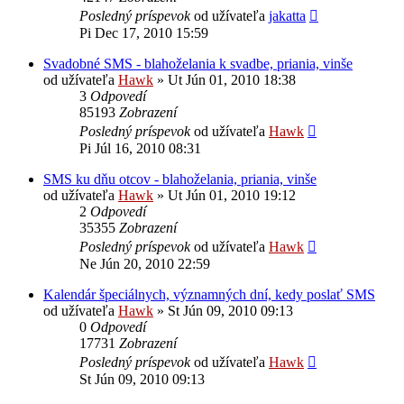
Posledný príspevok
od užívateľa
jakatta
Pi Dec 17, 2010 15:59
Svadobné SMS - blahoželania k svadbe, priania, vinše
od užívateľa
Hawk
»
Ut Jún 01, 2010 18:38
3
Odpovedí
85193
Zobrazení
Posledný príspevok
od užívateľa
Hawk
Pi Júl 16, 2010 08:31
SMS ku dňu otcov - blahoželania, priania, vinše
od užívateľa
Hawk
»
Ut Jún 01, 2010 19:12
2
Odpovedí
35355
Zobrazení
Posledný príspevok
od užívateľa
Hawk
Ne Jún 20, 2010 22:59
Kalendár špeciálnych, významných dní, kedy poslať SMS
od užívateľa
Hawk
»
St Jún 09, 2010 09:13
0
Odpovedí
17731
Zobrazení
Posledný príspevok
od užívateľa
Hawk
St Jún 09, 2010 09:13