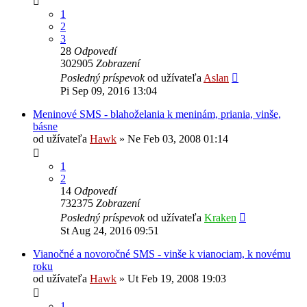
1
2
3
28
Odpovedí
302905
Zobrazení
Posledný príspevok
od užívateľa
Aslan
Pi Sep 09, 2016 13:04
Meninové SMS - blahoželania k meninám, priania, vinše,
básne
od užívateľa
Hawk
»
Ne Feb 03, 2008 01:14
1
2
14
Odpovedí
732375
Zobrazení
Posledný príspevok
od užívateľa
Kraken
St Aug 24, 2016 09:51
Vianočné a novoročné SMS - vinše k vianociam, k novému
roku
od užívateľa
Hawk
»
Ut Feb 19, 2008 19:03
1