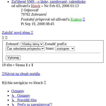
Zaľúbené SMS - o láske, zamilované, valentínske
od užívateľa
Hawk
»
Ne Feb 03, 2008 01:13
2
Odpovedí
79782
Zobrazení
Posledný príspevok
od užívateľa
Kraken
Pi Sep 19, 2008 08:45
Založiť novú tému
Zobraziť:
Zoradiť podľa:
Smer:
18 tém • Strana
1
z
1
Návrat na obsah portálu
Rýchla navigácia vo fórach
Oznamy
↳ Oznamy
↳ Pravidlá fóra
↳ Prečo sa zaregistrovať?