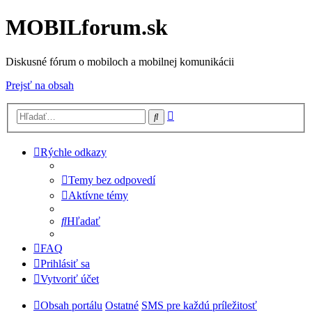
MOBILforum.sk
Diskusné fórum o mobiloch a mobilnej komunikácii
Prejsť na obsah
Rozšírené
Hľadať
vyhľadávanie
Rýchle odkazy
Temy bez odpovedí
Aktívne témy
Hľadať
FAQ
Prihlásiť sa
Vytvoriť účet
Obsah portálu
Ostatné
SMS pre každú príležitosť