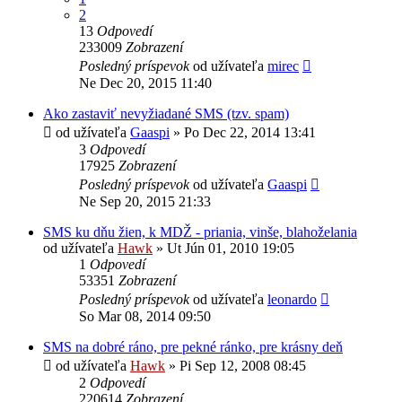
2
13
Odpovedí
233009
Zobrazení
Posledný príspevok
od užívateľa
mirec
Ne Dec 20, 2015 11:40
Ako zastaviť nevyžiadané SMS (tzv. spam)
od užívateľa
Gaaspi
»
Po Dec 22, 2014 13:41
3
Odpovedí
17925
Zobrazení
Posledný príspevok
od užívateľa
Gaaspi
Ne Sep 20, 2015 21:33
SMS ku dňu žien, k MDŽ - priania, vinše, blahoželania
od užívateľa
Hawk
»
Ut Jún 01, 2010 19:05
1
Odpovedí
53351
Zobrazení
Posledný príspevok
od užívateľa
leonardo
So Mar 08, 2014 09:50
SMS na dobré ráno, pre pekné ránko, pre krásny deň
od užívateľa
Hawk
»
Pi Sep 12, 2008 08:45
2
Odpovedí
220614
Zobrazení