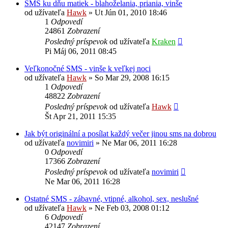
SMS ku dňu matiek - blahoželania, priania, vinše
od užívateľa
Hawk
»
Ut Jún 01, 2010 18:46
1
Odpovedí
24861
Zobrazení
Posledný príspevok
od užívateľa
Kraken
Pi Máj 06, 2011 08:45
Veľkonočné SMS - vinše k veľkej noci
od užívateľa
Hawk
»
So Mar 29, 2008 16:15
1
Odpovedí
48822
Zobrazení
Posledný príspevok
od užívateľa
Hawk
Št Apr 21, 2011 15:35
Jak být originální a posílat každý večer jinou sms na dobrou
od užívateľa
novimiri
»
Ne Mar 06, 2011 16:28
0
Odpovedí
17366
Zobrazení
Posledný príspevok
od užívateľa
novimiri
Ne Mar 06, 2011 16:28
Ostatné SMS - zábavné, vtipné, alkohol, sex, neslušné
od užívateľa
Hawk
»
Ne Feb 03, 2008 01:12
6
Odpovedí
42147
Zobrazení