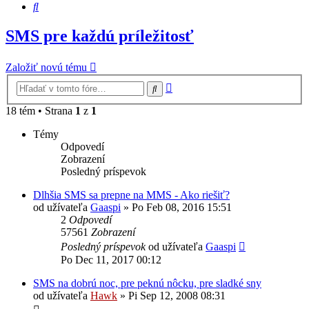
Hľadať
SMS pre každú príležitosť
Založiť novú tému
Rozšírené
Hľadať
vyhľadávanie
18 tém • Strana
1
z
1
Témy
Odpovedí
Zobrazení
Posledný príspevok
Dlhšia SMS sa prepne na MMS - Ako riešiť?
od užívateľa
Gaaspi
»
Po Feb 08, 2016 15:51
2
Odpovedí
57561
Zobrazení
Posledný príspevok
od užívateľa
Gaaspi
Po Dec 11, 2017 00:12
SMS na dobrú noc, pre peknú nôcku, pre sladké sny
od užívateľa
Hawk
»
Pi Sep 12, 2008 08:31