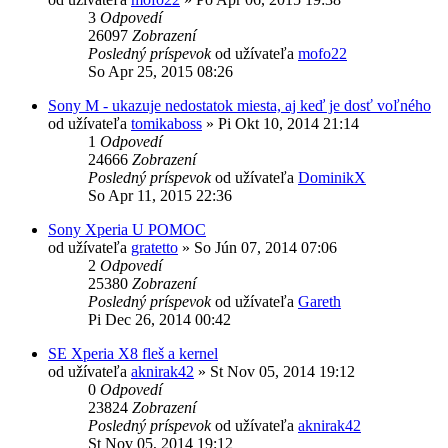
3
Odpovedí
26097
Zobrazení
Posledný príspevok
od užívateľa
mofo22
So Apr 25, 2015 08:26
Sony M - ukazuje nedostatok miesta, aj keď je dosť voľného
od užívateľa
tomikaboss
»
Pi Okt 10, 2014 21:14
1
Odpovedí
24666
Zobrazení
Posledný príspevok
od užívateľa
DominikX
So Apr 11, 2015 22:36
Sony Xperia U POMOC
od užívateľa
gratetto
»
So Jún 07, 2014 07:06
2
Odpovedí
25380
Zobrazení
Posledný príspevok
od užívateľa
Gareth
Pi Dec 26, 2014 00:42
SE Xperia X8 fleš a kernel
od užívateľa
aknirak42
»
St Nov 05, 2014 19:12
0
Odpovedí
23824
Zobrazení
Posledný príspevok
od užívateľa
aknirak42
St Nov 05, 2014 19:12