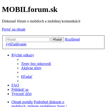
MOBILforum.sk
Diskusné fórum o mobiloch a mobilnej komunikácii
Prejsť na obsah
Rozšírené
Hľadať
vyhľadávanie
Rýchle odkazy
Temy bez odpovedí
Aktívne témy
Hľadať
FAQ
Prihlásiť sa
Vytvoriť účet
Obsah portálu
Podrobné diskusie o
mobiloch, riešenie problémov
Sony /