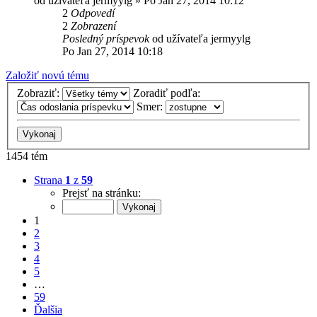
od užívateľa
jermyylg
»
Po Jan 27, 2014 10:12
2
Odpovedí
2
Zobrazení
Posledný príspevok
od užívateľa
jermyylg
Po Jan 27, 2014 10:18
Založiť novú tému
Zobraziť:
Zoradiť podľa:
Smer:
1454 tém
Strana
1
z
59
Prejsť na stránku:
1
2
3
4
5
…
59
Ďalšia