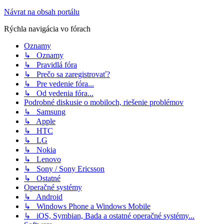
Návrat na obsah portálu
Rýchla navigácia vo fórach
Oznamy
↳ Oznamy
↳ Pravidlá fóra
↳ Prečo sa zaregistrovať?
↳ Pre vedenie fóra...
↳ Od vedenia fóra...
Podrobné diskusie o mobiloch, riešenie problémov
↳ Samsung
↳ Apple
↳ HTC
↳ LG
↳ Nokia
↳ Lenovo
↳ Sony / Sony Ericsson
↳ Ostatné
Operačné systémy
↳ Android
↳ Windows Phone a Windows Mobile
↳ iOS, Symbian, Bada a ostatné operačné systémy...