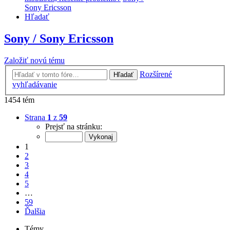
Sony Ericsson
Hľadať
Sony / Sony Ericsson
Založiť novú tému
Rozšírené
Hľadať
vyhľadávanie
1454 tém
Strana
1
z
59
Prejsť na stránku:
1
2
3
4
5
…
59
Ďalšia
Témy