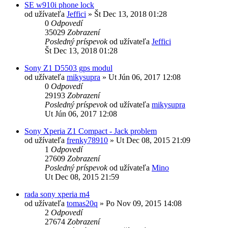
SE w910i phone lock
od užívateľa
Jeffici
»
Št Dec 13, 2018 01:28
0
Odpovedí
35029
Zobrazení
Posledný príspevok
od užívateľa
Jeffici
Št Dec 13, 2018 01:28
Sony Z1 D5503 gps modul
od užívateľa
mikysupra
»
Ut Jún 06, 2017 12:08
0
Odpovedí
29193
Zobrazení
Posledný príspevok
od užívateľa
mikysupra
Ut Jún 06, 2017 12:08
Sony Xperia Z1 Compact - Jack problem
od užívateľa
frenky78910
»
Ut Dec 08, 2015 21:09
1
Odpovedí
27609
Zobrazení
Posledný príspevok
od užívateľa
Mino
Ut Dec 08, 2015 21:59
rada sony xperia m4
od užívateľa
tomas20q
»
Po Nov 09, 2015 14:08
2
Odpovedí
27674
Zobrazení