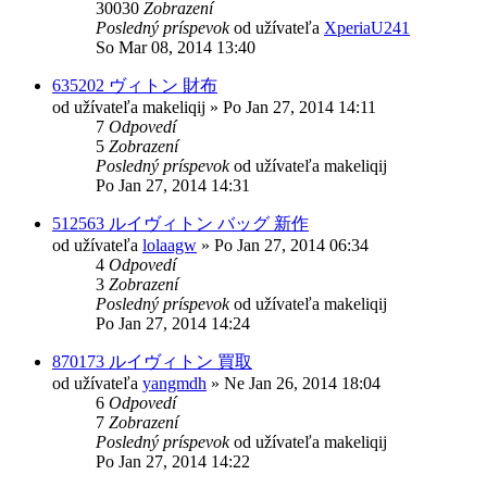
30030
Zobrazení
Posledný príspevok
od užívateľa
XperiaU241
So Mar 08, 2014 13:40
635202 ヴィトン 財布
od užívateľa
makeliqij
»
Po Jan 27, 2014 14:11
7
Odpovedí
5
Zobrazení
Posledný príspevok
od užívateľa
makeliqij
Po Jan 27, 2014 14:31
512563 ルイヴィトン バッグ 新作
od užívateľa
lolaagw
»
Po Jan 27, 2014 06:34
4
Odpovedí
3
Zobrazení
Posledný príspevok
od užívateľa
makeliqij
Po Jan 27, 2014 14:24
870173 ルイヴィトン 買取
od užívateľa
yangmdh
»
Ne Jan 26, 2014 18:04
6
Odpovedí
7
Zobrazení
Posledný príspevok
od užívateľa
makeliqij
Po Jan 27, 2014 14:22