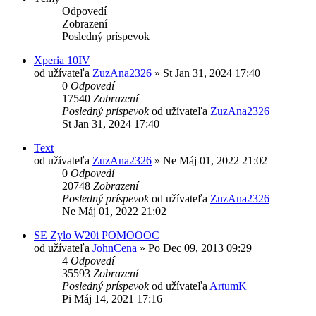
Odpovedí
Zobrazení
Posledný príspevok
Xperia 10IV
od užívateľa
ZuzAna2326
»
St Jan 31, 2024 17:40
0
Odpovedí
17540
Zobrazení
Posledný príspevok
od užívateľa
ZuzAna2326
St Jan 31, 2024 17:40
Text
od užívateľa
ZuzAna2326
»
Ne Máj 01, 2022 21:02
0
Odpovedí
20748
Zobrazení
Posledný príspevok
od užívateľa
ZuzAna2326
Ne Máj 01, 2022 21:02
SE Zylo W20i POMOOOC
od užívateľa
JohnCena
»
Po Dec 09, 2013 09:29
4
Odpovedí
35593
Zobrazení
Posledný príspevok
od užívateľa
ArtumK
Pi Máj 14, 2021 17:16