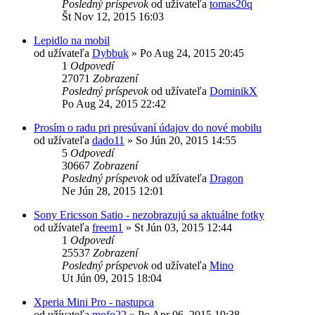
Posledný príspevok
od užívateľa
tomas20q
Št Nov 12, 2015 16:03
Lepidlo na mobil
od užívateľa
Dybbuk
»
Po Aug 24, 2015 20:45
1
Odpovedí
27071
Zobrazení
Posledný príspevok
od užívateľa
DominikX
Po Aug 24, 2015 22:42
Prosím o radu pri presúvaní údajov do nové mobilu
od užívateľa
dado11
»
So Jún 20, 2015 14:55
5
Odpovedí
30667
Zobrazení
Posledný príspevok
od užívateľa
Dragon
Ne Jún 28, 2015 12:01
Sony Ericsson Satio - nezobrazujú sa aktuálne fotky
od užívateľa
freem1
»
St Jún 03, 2015 12:44
1
Odpovedí
25537
Zobrazení
Posledný príspevok
od užívateľa
Mino
Ut Jún 09, 2015 18:04
Xperia Mini Pro - nastupca
od užívateľa
mofo22
»
Po Apr 06, 2015 19:38