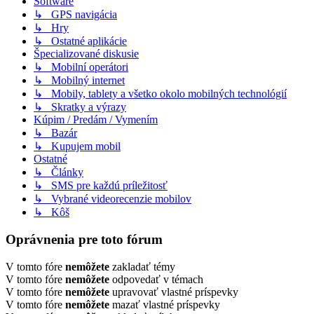
Software
↳ GPS navigácia
↳ Hry
↳ Ostatné aplikácie
Špecializované diskusie
↳ Mobilní operátori
↳ Mobilný internet
↳ Mobily, tablety a všetko okolo mobilných technológií
↳ Skratky a výrazy
Kúpim / Predám / Vymením
↳ Bazár
↳ Kupujem mobil
Ostatné
↳ Články
↳ SMS pre každú príležitosť
↳ Vybrané videorecenzie mobilov
↳ Kôš
Oprávnenia pre toto fórum
V tomto fóre
nemôžete
zakladať témy
V tomto fóre
nemôžete
odpovedať v témach
V tomto fóre
nemôžete
upravovať vlastné príspevky
V tomto fóre
nemôžete
mazať vlastné príspevky