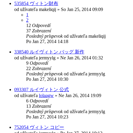
535854 ヴィトン財布
od užívateľa
makeliqij
»
So Jan 25, 2014 09:09
1
2
12
Odpovedí
37
Zobrazení
Posledný príspevok
od užívateľa
makeliqij
Po Jan 27, 2014 14:18
338540 ルイヴィトン バッグ 新作
od užívateľa
jermyylg
»
Ne Jan 26, 2014 01:32
9
Odpovedí
22
Zobrazení
Posledný príspevok
od užívateľa
jermyylg
Po Jan 27, 2014 10:30
093307 ルイヴィトン 公式
od užívateľa
lolaagw
»
Ne Jan 26, 2014 19:09
6
Odpovedí
13
Zobrazení
Posledný príspevok
od užívateľa
jermyylg
Po Jan 27, 2014 10:23
752054 ヴィトン コピー