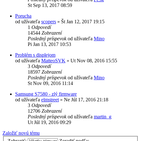
St Sep 13, 2017 08:59
Porucha
od užívateľa
scopers
»
Št Jan 12, 2017 19:15
1
Odpovedí
14544
Zobrazení
Posledný príspevok
od užívateľa
Mino
Pi Jan 13, 2017 10:53
Problém s displejom
od užívateľa
MatteoSVK
»
Ut Nov 08, 2016 15:55
3
Odpovedí
18597
Zobrazení
Posledný príspevok
od užívateľa
Mino
St Nov 09, 2016 11:14
Samsung S7580 - zlý firmware
od užívateľa
elmstreet
»
Ne Júl 17, 2016 21:18
3
Odpovedí
12706
Zobrazení
Posledný príspevok
od užívateľa
martin_g
Ut Júl 19, 2016 09:29
Založiť novú tému
Zobraziť:
Zoradiť podľa: