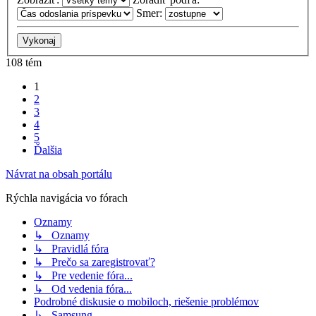
Smer:
108 tém
1
2
3
4
5
Ďalšia
Návrat na obsah portálu
Rýchla navigácia vo fórach
Oznamy
↳ Oznamy
↳ Pravidlá fóra
↳ Prečo sa zaregistrovať?
↳ Pre vedenie fóra...
↳ Od vedenia fóra...
Podrobné diskusie o mobiloch, riešenie problémov
↳ Samsung