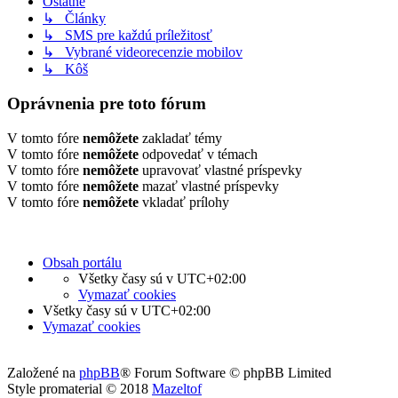
Ostatné
↳ Články
↳ SMS pre každú príležitosť
↳ Vybrané videorecenzie mobilov
↳ Kôš
Oprávnenia pre toto fórum
V tomto fóre
nemôžete
zakladať témy
V tomto fóre
nemôžete
odpovedať v témach
V tomto fóre
nemôžete
upravovať vlastné príspevky
V tomto fóre
nemôžete
mazať vlastné príspevky
V tomto fóre
nemôžete
vkladať prílohy
Obsah portálu
Všetky časy sú v
UTC+02:00
Vymazať cookies
Všetky časy sú v
UTC+02:00
Vymazať cookies
Založené na
phpBB
® Forum Software © phpBB Limited
Style promaterial © 2018
Mazeltof