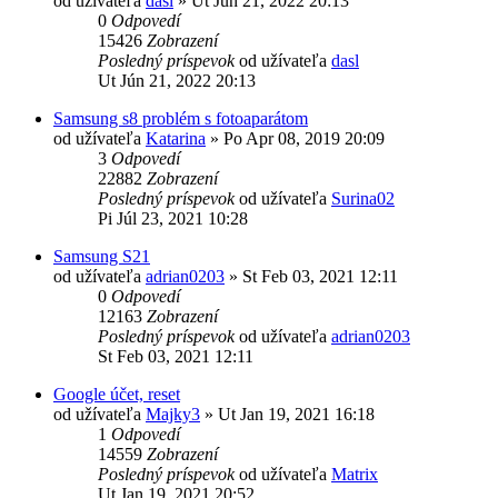
od užívateľa
dasl
»
Ut Jún 21, 2022 20:13
0
Odpovedí
15426
Zobrazení
Posledný príspevok
od užívateľa
dasl
Ut Jún 21, 2022 20:13
Samsung s8 problém s fotoaparátom
od užívateľa
Katarina
»
Po Apr 08, 2019 20:09
3
Odpovedí
22882
Zobrazení
Posledný príspevok
od užívateľa
Surina02
Pi Júl 23, 2021 10:28
Samsung S21
od užívateľa
adrian0203
»
St Feb 03, 2021 12:11
0
Odpovedí
12163
Zobrazení
Posledný príspevok
od užívateľa
adrian0203
St Feb 03, 2021 12:11
Google účet, reset
od užívateľa
Majky3
»
Ut Jan 19, 2021 16:18
1
Odpovedí
14559
Zobrazení
Posledný príspevok
od užívateľa
Matrix
Ut Jan 19, 2021 20:52