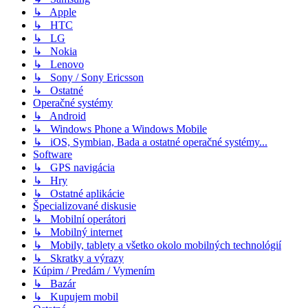
↳ Apple
↳ HTC
↳ LG
↳ Nokia
↳ Lenovo
↳ Sony / Sony Ericsson
↳ Ostatné
Operačné systémy
↳ Android
↳ Windows Phone a Windows Mobile
↳ iOS, Symbian, Bada a ostatné operačné systémy...
Software
↳ GPS navigácia
↳ Hry
↳ Ostatné aplikácie
Špecializované diskusie
↳ Mobilní operátori
↳ Mobilný internet
↳ Mobily, tablety a všetko okolo mobilných technológií
↳ Skratky a výrazy
Kúpim / Predám / Vymením
↳ Bazár
↳ Kupujem mobil