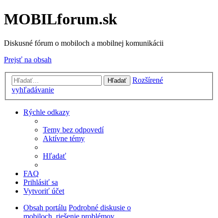
MOBILforum.sk
Diskusné fórum o mobiloch a mobilnej komunikácii
Prejsť na obsah
Rozšírené
Hľadať
vyhľadávanie
Rýchle odkazy
Temy bez odpovedí
Aktívne témy
Hľadať
FAQ
Prihlásiť sa
Vytvoriť účet
Obsah portálu
Podrobné diskusie o
mobiloch, riešenie problémov