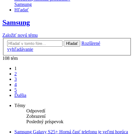
Samsung
Hľadať
Samsung
Založiť novú tému
Rozšírené
Hľadať
vyhľadávanie
108 tém
1
2
3
4
5
Ďalšia
Témy
Odpovedí
Zobrazení
Posledný príspevok
Samsung Galaxy S25+ Horná časť telefonu je veľmi horúca