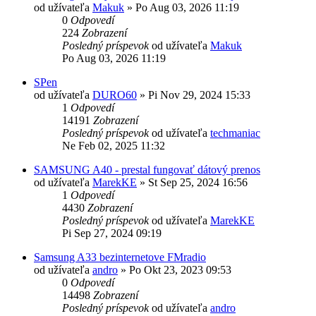
od užívateľa
Makuk
»
Po Aug 03, 2026 11:19
0
Odpovedí
224
Zobrazení
Posledný príspevok
od užívateľa
Makuk
Po Aug 03, 2026 11:19
SPen
od užívateľa
DURO60
»
Pi Nov 29, 2024 15:33
1
Odpovedí
14191
Zobrazení
Posledný príspevok
od užívateľa
techmaniac
Ne Feb 02, 2025 11:32
SAMSUNG A40 - prestal fungovať dátový prenos
od užívateľa
MarekKE
»
St Sep 25, 2024 16:56
1
Odpovedí
4430
Zobrazení
Posledný príspevok
od užívateľa
MarekKE
Pi Sep 27, 2024 09:19
Samsung A33 bezinternetove FMradio
od užívateľa
andro
»
Po Okt 23, 2023 09:53
0
Odpovedí
14498
Zobrazení
Posledný príspevok
od užívateľa
andro