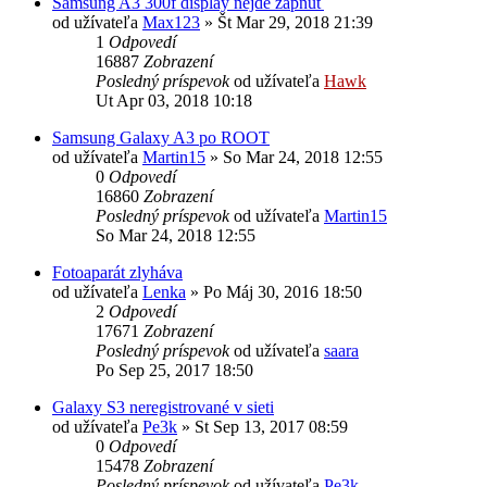
Samsung A3 300f display nejde zapnúť
od užívateľa
Max123
»
Št Mar 29, 2018 21:39
1
Odpovedí
16887
Zobrazení
Posledný príspevok
od užívateľa
Hawk
Ut Apr 03, 2018 10:18
Samsung Galaxy A3 po ROOT
od užívateľa
Martin15
»
So Mar 24, 2018 12:55
0
Odpovedí
16860
Zobrazení
Posledný príspevok
od užívateľa
Martin15
So Mar 24, 2018 12:55
Fotoaparát zlyháva
od užívateľa
Lenka
»
Po Máj 30, 2016 18:50
2
Odpovedí
17671
Zobrazení
Posledný príspevok
od užívateľa
saara
Po Sep 25, 2017 18:50
Galaxy S3 neregistrované v sieti
od užívateľa
Pe3k
»
St Sep 13, 2017 08:59
0
Odpovedí
15478
Zobrazení
Posledný príspevok
od užívateľa
Pe3k