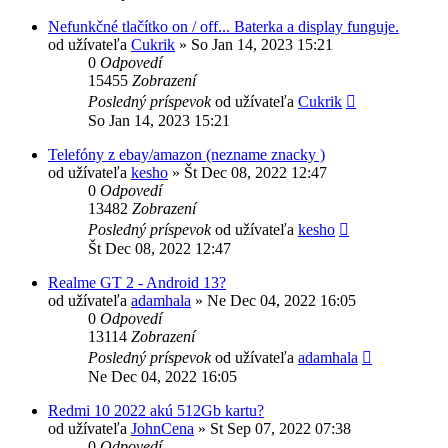
Nefunkčné tlačítko on / off... Baterka a display funguje.
od užívateľa
Cukrik
»
So Jan 14, 2023 15:21
0
Odpovedí
15455
Zobrazení
Posledný príspevok
od užívateľa
Cukrik
So Jan 14, 2023 15:21
Telefóny z ebay/amazon (nezname znacky )
od užívateľa
kesho
»
Št Dec 08, 2022 12:47
0
Odpovedí
13482
Zobrazení
Posledný príspevok
od užívateľa
kesho
Št Dec 08, 2022 12:47
Realme GT 2 - Android 13?
od užívateľa
adamhala
»
Ne Dec 04, 2022 16:05
0
Odpovedí
13114
Zobrazení
Posledný príspevok
od užívateľa
adamhala
Ne Dec 04, 2022 16:05
Redmi 10 2022 akú 512Gb kartu?
od užívateľa
JohnCena
»
St Sep 07, 2022 07:38
0
Odpovedí