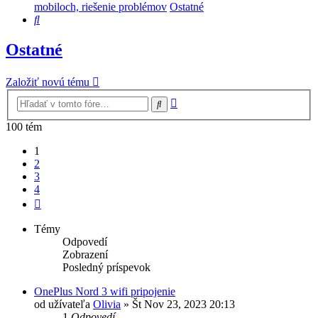
mobiloch, riešenie problémov
Ostatné
Hľadať
Ostatné
Založiť novú tému
Rozšírené
Hľadať
vyhľadávanie
100 tém
1
2
3
4
Ďalšia
Témy
Odpovedí
Zobrazení
Posledný príspevok
OnePlus Nord 3 wifi pripojenie
od užívateľa
Olivia
»
Št Nov 23, 2023 20:13
1
Odpovedí