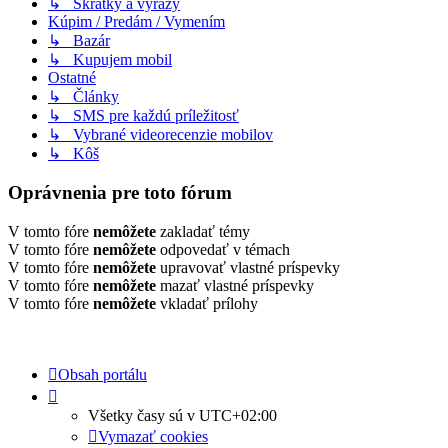
↳ Skratky a výrazy
Kúpim / Predám / Vymením
↳ Bazár
↳ Kupujem mobil
Ostatné
↳ Články
↳ SMS pre každú príležitosť
↳ Vybrané videorecenzie mobilov
↳ Kôš
Oprávnenia pre toto fórum
V tomto fóre
nemôžete
zakladať témy
V tomto fóre
nemôžete
odpovedať v témach
V tomto fóre
nemôžete
upravovať vlastné príspevky
V tomto fóre
nemôžete
mazať vlastné príspevky
V tomto fóre
nemôžete
vkladať prílohy
Obsah portálu
Všetky časy sú v
UTC+02:00
Vymazať cookies