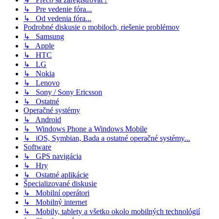
↳ Pre vedenie fóra...
↳ Od vedenia fóra...
Podrobné diskusie o mobiloch, riešenie problémov
↳ Samsung
↳ Apple
↳ HTC
↳ LG
↳ Nokia
↳ Lenovo
↳ Sony / Sony Ericsson
↳ Ostatné
Operačné systémy
↳ Android
↳ Windows Phone a Windows Mobile
↳ iOS, Symbian, Bada a ostatné operačné systémy...
Software
↳ GPS navigácia
↳ Hry
↳ Ostatné aplikácie
Špecializované diskusie
↳ Mobilní operátori
↳ Mobilný internet
↳ Mobily, tablety a všetko okolo mobilných technológií