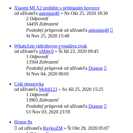
Xiaomi MI A2 problém s prijímaním hovorov
od užívateľa
antonius40
»
Ne Okt 25, 2020 18:30
2
Odpovedí
14459
Zobrazení
Posledný príspevok
od užívateľa
antonius40
St Nov 25, 2020 15:48
WhatsApp videohovor-vypadáva zvuk
od užívateľa
xM4rc0
»
Št Júl 23, 2020 09:45
1
Odpovedí
13504
Zobrazení
Posledný príspevok
od užívateľa
Dragon
St Nov 04, 2020 00:01
Celá obrazovka
od užívateľa
Mobil123
»
So Júl 25, 2020 15:25
1
Odpovedí
13965
Zobrazení
Posledný príspevok
od užívateľa
Dragon
Ut Nov 03, 2020 23:59
Honor 8x
od užívateľa
RaykoZM
»
Št Okt 29, 2020 05:07