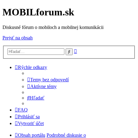
MOBILforum.sk
Diskusné fórum o mobiloch a mobilnej komunikácii
Prejsť na obsah
Rozšírené
Hľadať
vyhľadávanie
Rýchle odkazy
Temy bez odpovedí
Aktívne témy
Hľadať
FAQ
Prihlásiť sa
Vytvoriť účet
Obsah portálu
Podrobné diskusie o