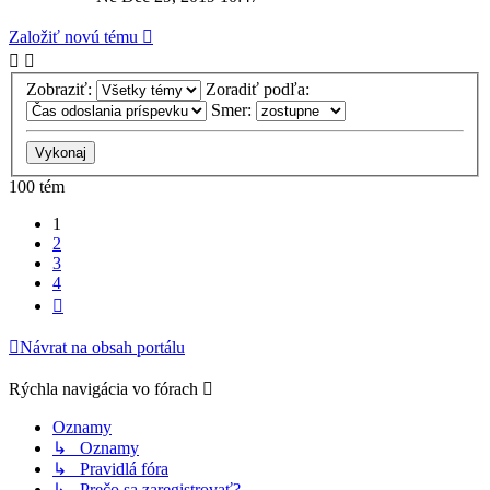
Založiť novú tému
Zobraziť:
Zoradiť podľa:
Smer:
100 tém
1
2
3
4
Ďalšia
Návrat na obsah portálu
Rýchla navigácia vo fórach
Oznamy
↳ Oznamy
↳ Pravidlá fóra
↳ Prečo sa zaregistrovať?