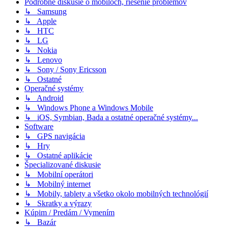
Podrobné diskusie o mobiloch, riešenie problémov
↳ Samsung
↳ Apple
↳ HTC
↳ LG
↳ Nokia
↳ Lenovo
↳ Sony / Sony Ericsson
↳ Ostatné
Operačné systémy
↳ Android
↳ Windows Phone a Windows Mobile
↳ iOS, Symbian, Bada a ostatné operačné systémy...
Software
↳ GPS navigácia
↳ Hry
↳ Ostatné aplikácie
Špecializované diskusie
↳ Mobilní operátori
↳ Mobilný internet
↳ Mobily, tablety a všetko okolo mobilných technológií
↳ Skratky a výrazy
Kúpim / Predám / Vymením
↳ Bazár