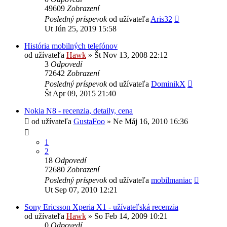
49609
Zobrazení
Posledný príspevok
od užívateľa
Aris32
Ut Jún 25, 2019 15:58
História mobilných telefónov
od užívateľa
Hawk
»
Št Nov 13, 2008 22:12
3
Odpovedí
72642
Zobrazení
Posledný príspevok
od užívateľa
DominikX
Št Apr 09, 2015 21:40
Nokia N8 - recenzia, detaily, cena
od užívateľa
GustaFoo
»
Ne Máj 16, 2010 16:36
1
2
18
Odpovedí
72680
Zobrazení
Posledný príspevok
od užívateľa
mobilmaniac
Ut Sep 07, 2010 12:21
Sony Ericsson Xperia X1 - užívateľská recenzia
od užívateľa
Hawk
»
So Feb 14, 2009 10:21
0
Odpovedí