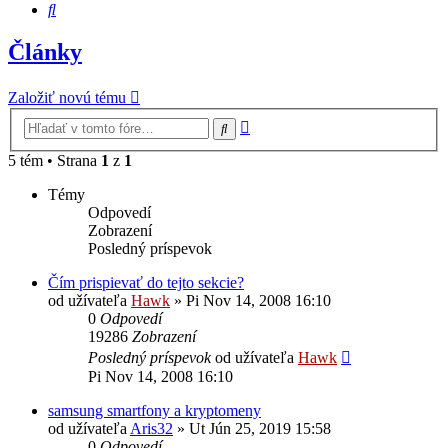
Hľadať
Články
Založiť novú tému
Rozšírené
Hľadať
vyhľadávanie
5 tém • Strana
1
z
1
Témy
Odpovedí
Zobrazení
Posledný príspevok
Čím prispievať do tejto sekcie?
od užívateľa
Hawk
»
Pi Nov 14, 2008 16:10
0
Odpovedí
19286
Zobrazení
Posledný príspevok
od užívateľa
Hawk
Pi Nov 14, 2008 16:10
samsung smartfony a kryptomeny
od užívateľa
Aris32
»
Ut Jún 25, 2019 15:58
0
Odpovedí