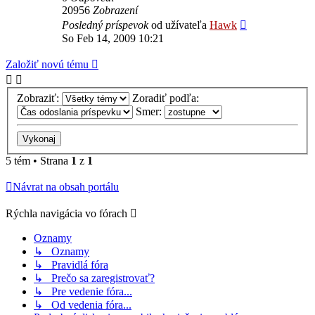
20956
Zobrazení
Posledný príspevok
od užívateľa
Hawk
So Feb 14, 2009 10:21
Založiť novú tému
Zobraziť:
Zoradiť podľa:
Smer:
5 tém • Strana
1
z
1
Návrat na obsah portálu
Rýchla navigácia vo fórach
Oznamy
↳ Oznamy
↳ Pravidlá fóra
↳ Prečo sa zaregistrovať?
↳ Pre vedenie fóra...
↳ Od vedenia fóra...