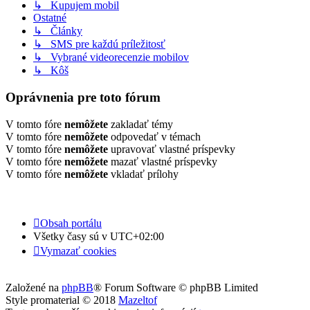
↳ Kupujem mobil
Ostatné
↳ Články
↳ SMS pre každú príležitosť
↳ Vybrané videorecenzie mobilov
↳ Kôš
Oprávnenia pre toto fórum
V tomto fóre
nemôžete
zakladať témy
V tomto fóre
nemôžete
odpovedať v témach
V tomto fóre
nemôžete
upravovať vlastné príspevky
V tomto fóre
nemôžete
mazať vlastné príspevky
V tomto fóre
nemôžete
vkladať prílohy
Obsah portálu
Všetky časy sú v
UTC+02:00
Vymazať cookies
Založené na
phpBB
® Forum Software © phpBB Limited
Style promaterial © 2018
Mazeltof