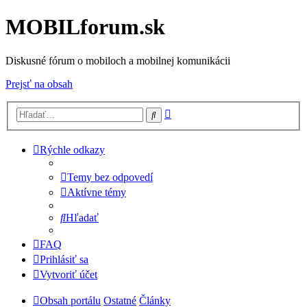
MOBILforum.sk
Diskusné fórum o mobiloch a mobilnej komunikácii
Prejsť na obsah
Rozšírené
Hľadať
vyhľadávanie
Rýchle odkazy
Temy bez odpovedí
Aktívne témy
Hľadať
FAQ
Prihlásiť sa
Vytvoriť účet
Obsah portálu
Ostatné
Články