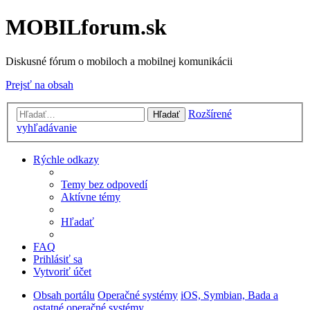
MOBILforum.sk
Diskusné fórum o mobiloch a mobilnej komunikácii
Prejsť na obsah
Rozšírené
Hľadať
vyhľadávanie
Rýchle odkazy
Temy bez odpovedí
Aktívne témy
Hľadať
FAQ
Prihlásiť sa
Vytvoriť účet
Obsah portálu
Operačné systémy
iOS, Symbian, Bada a
ostatné operačné systémy...