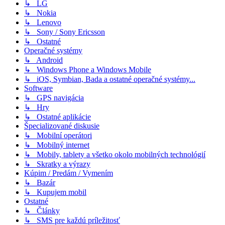
↳ LG
↳ Nokia
↳ Lenovo
↳ Sony / Sony Ericsson
↳ Ostatné
Operačné systémy
↳ Android
↳ Windows Phone a Windows Mobile
↳ iOS, Symbian, Bada a ostatné operačné systémy...
Software
↳ GPS navigácia
↳ Hry
↳ Ostatné aplikácie
Špecializované diskusie
↳ Mobilní operátori
↳ Mobilný internet
↳ Mobily, tablety a všetko okolo mobilných technológií
↳ Skratky a výrazy
Kúpim / Predám / Vymením
↳ Bazár
↳ Kupujem mobil
Ostatné
↳ Články
↳ SMS pre každú príležitosť