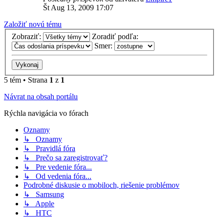
Št Aug 13, 2009 17:07
Založiť novú tému
Zobraziť:
Zoradiť podľa:
Smer:
5 tém • Strana
1
z
1
Návrat na obsah portálu
Rýchla navigácia vo fórach
Oznamy
↳ Oznamy
↳ Pravidlá fóra
↳ Prečo sa zaregistrovať?
↳ Pre vedenie fóra...
↳ Od vedenia fóra...
Podrobné diskusie o mobiloch, riešenie problémov
↳ Samsung
↳ Apple
↳ HTC