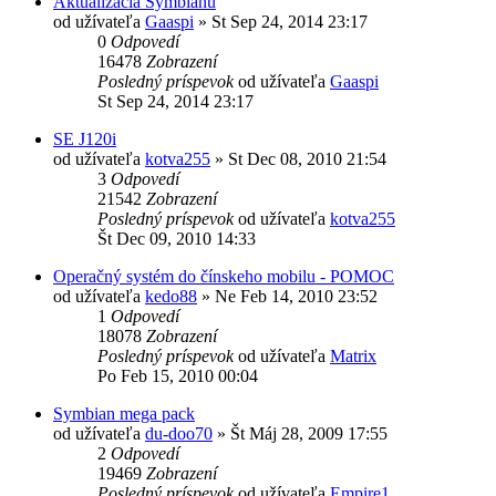
Aktualizácia Symbianu
od užívateľa
Gaaspi
»
St Sep 24, 2014 23:17
0
Odpovedí
16478
Zobrazení
Posledný príspevok
od užívateľa
Gaaspi
St Sep 24, 2014 23:17
SE J120i
od užívateľa
kotva255
»
St Dec 08, 2010 21:54
3
Odpovedí
21542
Zobrazení
Posledný príspevok
od užívateľa
kotva255
Št Dec 09, 2010 14:33
Operačný systém do čínskeho mobilu - POMOC
od užívateľa
kedo88
»
Ne Feb 14, 2010 23:52
1
Odpovedí
18078
Zobrazení
Posledný príspevok
od užívateľa
Matrix
Po Feb 15, 2010 00:04
Symbian mega pack
od užívateľa
du-doo70
»
Št Máj 28, 2009 17:55
2
Odpovedí
19469
Zobrazení
Posledný príspevok
od užívateľa
Empire1