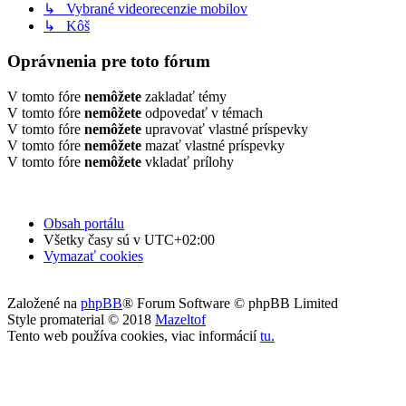
↳ Vybrané videorecenzie mobilov
↳ Kôš
Oprávnenia pre toto fórum
V tomto fóre
nemôžete
zakladať témy
V tomto fóre
nemôžete
odpovedať v témach
V tomto fóre
nemôžete
upravovať vlastné príspevky
V tomto fóre
nemôžete
mazať vlastné príspevky
V tomto fóre
nemôžete
vkladať prílohy
Obsah portálu
Všetky časy sú v
UTC+02:00
Vymazať cookies
Založené na
phpBB
® Forum Software © phpBB Limited
Style promaterial © 2018
Mazeltof
Tento web používa cookies, viac informácií
tu
.