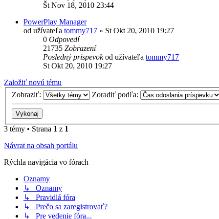
Št Nov 18, 2010 23:44
PowerPlay Manager
od užívateľa
tommy717
»
St Okt 20, 2010 19:27
0
Odpovedí
21735
Zobrazení
Posledný príspevok
od užívateľa
tommy717
St Okt 20, 2010 19:27
Založiť novú tému
Zobraziť:
Zoradiť podľa:
3 témy • Strana
1
z
1
Návrat na obsah portálu
Rýchla navigácia vo fórach
Oznamy
↳ Oznamy
↳ Pravidlá fóra
↳ Prečo sa zaregistrovať?
↳ Pre vedenie fóra...