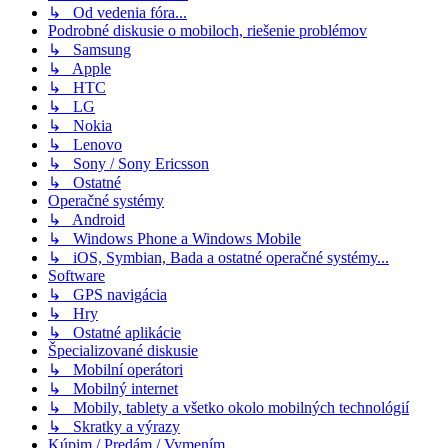
↳ Od vedenia fóra...
Podrobné diskusie o mobiloch, riešenie problémov
↳ Samsung
↳ Apple
↳ HTC
↳ LG
↳ Nokia
↳ Lenovo
↳ Sony / Sony Ericsson
↳ Ostatné
Operačné systémy
↳ Android
↳ Windows Phone a Windows Mobile
↳ iOS, Symbian, Bada a ostatné operačné systémy...
Software
↳ GPS navigácia
↳ Hry
↳ Ostatné aplikácie
Špecializované diskusie
↳ Mobilní operátori
↳ Mobilný internet
↳ Mobily, tablety a všetko okolo mobilných technológií
↳ Skratky a výrazy
Kúpim / Predám / Vymením