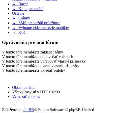
↳ Bazár
↳ Kupujem mobil
Ostatné
↳ Články
↳ SMS pre každú príležitosť
↳ Vybrané videorecenzie mobilov
↳ Kôš
Oprávnenia pre toto fórum
V tomto fóre
nemôžete
zakladať témy
V tomto fóre
nemôžete
odpovedať v témach
V tomto fóre
nemôžete
upravovať vlastné príspevky
V tomto fóre
nemôžete
mazať vlastné príspevky
V tomto fóre
nemôžete
vkladať prílohy
Obsah portálu
Všetky časy sú v
UTC+02:00
Vymazať cookies
Založené na
phpBB
® Forum Software © phpBB Limited