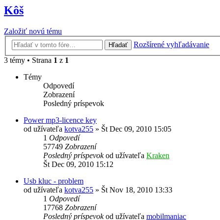
Kôš
Založiť novú tému
Rozšírené vyhľadávanie
Hľadať
3 témy • Strana
1
z
1
Témy
Odpovedí
Zobrazení
Posledný príspevok
Power mp3-licence key
od užívateľa
kotva255
»
Št Dec 09, 2010 15:05
1
Odpovedí
57749
Zobrazení
Posledný príspevok
od užívateľa
Kraken
Št Dec 09, 2010 15:12
Usb kluc - problem
od užívateľa
kotva255
»
Št Nov 18, 2010 13:33
1
Odpovedí
17768
Zobrazení
Posledný príspevok
od užívateľa
mobilmaniac