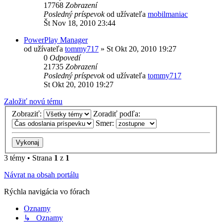
17768
Zobrazení
Posledný príspevok
od užívateľa
mobilmaniac
Št Nov 18, 2010 23:44
PowerPlay Manager
od užívateľa
tommy717
»
St Okt 20, 2010 19:27
0
Odpovedí
21735
Zobrazení
Posledný príspevok
od užívateľa
tommy717
St Okt 20, 2010 19:27
Založiť novú tému
Zobraziť:
Zoradiť podľa:
Smer:
3 témy • Strana
1
z
1
Návrat na obsah portálu
Rýchla navigácia vo fórach
Oznamy
↳ Oznamy