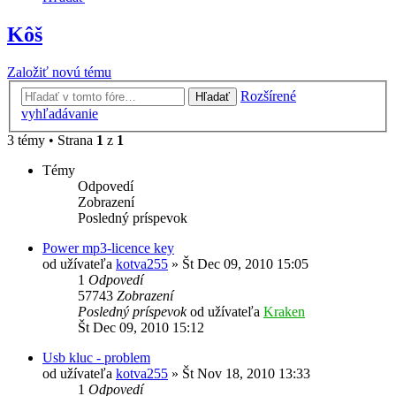
Kôš
Založiť novú tému
Rozšírené
Hľadať
vyhľadávanie
3 témy • Strana
1
z
1
Témy
Odpovedí
Zobrazení
Posledný príspevok
Power mp3-licence key
od užívateľa
kotva255
»
Št Dec 09, 2010 15:05
1
Odpovedí
57743
Zobrazení
Posledný príspevok
od užívateľa
Kraken
Št Dec 09, 2010 15:12
Usb kluc - problem
od užívateľa
kotva255
»
Št Nov 18, 2010 13:33
1
Odpovedí