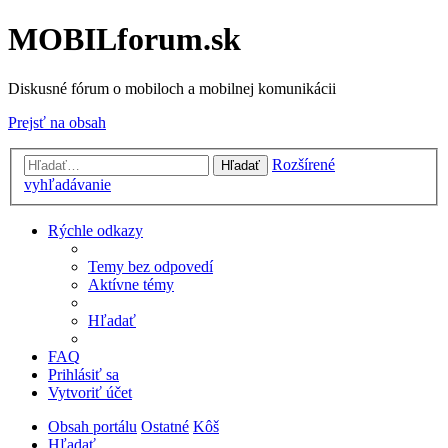
MOBILforum.sk
Diskusné fórum o mobiloch a mobilnej komunikácii
Prejsť na obsah
Rozšírené
Hľadať
vyhľadávanie
Rýchle odkazy
Temy bez odpovedí
Aktívne témy
Hľadať
FAQ
Prihlásiť sa
Vytvoriť účet
Obsah portálu
Ostatné
Kôš
Hľadať