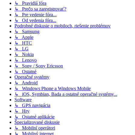
↳ Pravidlá fóra
↳ Prečo sa zaregistrovať?
↳ Pre vedenie fóra...
↳ Od vedenia fóra...
Podrobné diskusie o mobiloch, riešenie problémov
↳ Samsung
↳ Apple
↳ HTC
↳ LG
↳ Nokia
↳ Lenovo
↳ Sony / Sony Ericsson
↳ Ostatné
Operačné systémy
↳ Android
↳ Windows Phone a Windows Mobile
↳ iOS, Symbian, Bada a ostatné operačné systémy...
Software
↳ GPS navigácia
↳ Hry
↳ Ostatné aplikácie
Špecializované diskusie
↳ Mobilní operátori
↳ Mobilný internet