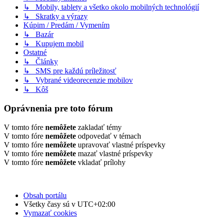
↳ Mobily, tablety a všetko okolo mobilných technológií
↳ Skratky a výrazy
Kúpim / Predám / Vymením
↳ Bazár
↳ Kupujem mobil
Ostatné
↳ Články
↳ SMS pre každú príležitosť
↳ Vybrané videorecenzie mobilov
↳ Kôš
Oprávnenia pre toto fórum
V tomto fóre
nemôžete
zakladať témy
V tomto fóre
nemôžete
odpovedať v témach
V tomto fóre
nemôžete
upravovať vlastné príspevky
V tomto fóre
nemôžete
mazať vlastné príspevky
V tomto fóre
nemôžete
vkladať prílohy
Obsah portálu
Všetky časy sú v
UTC+02:00
Vymazať cookies