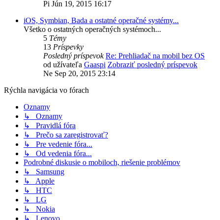
Pi Jún 19, 2015 16:17
iOS, Symbian, Bada a ostatné operačné systémy...
Všetko o ostatných operačných systémoch...
5
Témy
13
Príspevky
Posledný príspevok
Re: Prehliadač na mobil bez OS
od užívateľa
Gaaspi
Zobraziť posledný príspevok
Ne Sep 20, 2015 23:14
Rýchla navigácia vo fórach
Oznamy
↳ Oznamy
↳ Pravidlá fóra
↳ Prečo sa zaregistrovať?
↳ Pre vedenie fóra...
↳ Od vedenia fóra...
Podrobné diskusie o mobiloch, riešenie problémov
↳ Samsung
↳ Apple
↳ HTC
↳ LG
↳ Nokia
↳ Lenovo