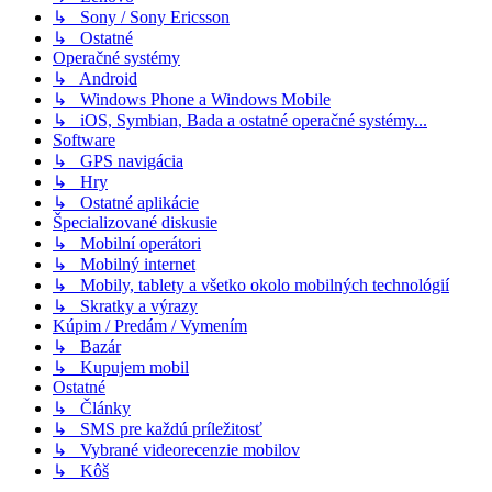
↳ Sony / Sony Ericsson
↳ Ostatné
Operačné systémy
↳ Android
↳ Windows Phone a Windows Mobile
↳ iOS, Symbian, Bada a ostatné operačné systémy...
Software
↳ GPS navigácia
↳ Hry
↳ Ostatné aplikácie
Špecializované diskusie
↳ Mobilní operátori
↳ Mobilný internet
↳ Mobily, tablety a všetko okolo mobilných technológií
↳ Skratky a výrazy
Kúpim / Predám / Vymením
↳ Bazár
↳ Kupujem mobil
Ostatné
↳ Články
↳ SMS pre každú príležitosť
↳ Vybrané videorecenzie mobilov
↳ Kôš