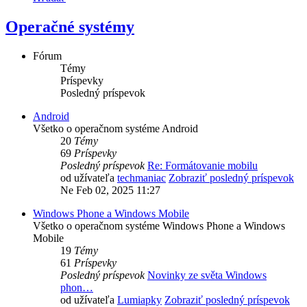
Operačné systémy
Fórum
Témy
Príspevky
Posledný príspevok
Android
Všetko o operačnom systéme Android
20
Témy
69
Príspevky
Posledný príspevok
Re: Formátovanie mobilu
od užívateľa
techmaniac
Zobraziť posledný príspevok
Ne Feb 02, 2025 11:27
Windows Phone a Windows Mobile
Všetko o operačnom systéme Windows Phone a Windows
Mobile
19
Témy
61
Príspevky
Posledný príspevok
Novinky ze světa Windows
phon…
od užívateľa
Lumiapky
Zobraziť posledný príspevok