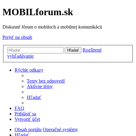
MOBILforum.sk
Diskusné fórum o mobiloch a mobilnej komunikácii
Prejsť na obsah
Rozšírené
Hľadať
vyhľadávanie
Rýchle odkazy
Temy bez odpovedí
Aktívne témy
Hľadať
FAQ
Prihlásiť sa
Vytvoriť účet
Obsah portálu
Operačné systémy
Hľadať