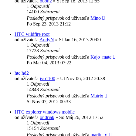
od užívateľa
obon2
»
St Sep 18, 2013 12:55
1
Odpovedí
14100
Zobrazení
Posledný príspevok
od užívateľa
Mino
Po Sep 23, 2013 21:12
HTC wildfire root
od užívateľa
AndyN
»
St Jan 16, 2013 20:00
1
Odpovedí
17728
Zobrazení
Posledný príspevok
od užívateľa
Kajo_mate
Po Mar 04, 2013 07:22
htc hd2
od užívateľa
ivo1100
»
Ut Nov 06, 2012 20:38
1
Odpovedí
14848
Zobrazení
Posledný príspevok
od užívateľa
Matrix
St Nov 07, 2012 00:33
HTC explorer windows mobile
od užívateľa
ondriak
»
So Máj 26, 2012 17:52
1
Odpovedí
15154
Zobrazení
Posledný príspevok
od užívateľa
martin_g