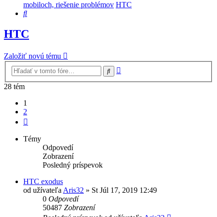
mobiloch, riešenie problémov
HTC
Hľadať
HTC
Založiť novú tému
Rozšírené
Hľadať
vyhľadávanie
28 tém
1
2
Ďalšia
Témy
Odpovedí
Zobrazení
Posledný príspevok
HTC exodus
od užívateľa
Aris32
»
St Júl 17, 2019 12:49
0
Odpovedí
50487
Zobrazení