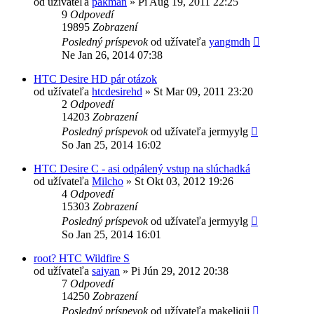
od užívateľa
pakman
»
Pi Aug 19, 2011 22:25
9
Odpovedí
19895
Zobrazení
Posledný príspevok
od užívateľa
yangmdh
Ne Jan 26, 2014 07:38
HTC Desire HD pár otázok
od užívateľa
htcdesirehd
»
St Mar 09, 2011 23:20
2
Odpovedí
14203
Zobrazení
Posledný príspevok
od užívateľa
jermyylg
So Jan 25, 2014 16:02
HTC Desire C - asi odpálený vstup na slúchadká
od užívateľa
Milcho
»
St Okt 03, 2012 19:26
4
Odpovedí
15303
Zobrazení
Posledný príspevok
od užívateľa
jermyylg
So Jan 25, 2014 16:01
root? HTC Wildfire S
od užívateľa
saiyan
»
Pi Jún 29, 2012 20:38
7
Odpovedí
14250
Zobrazení
Posledný príspevok
od užívateľa
makeliqij