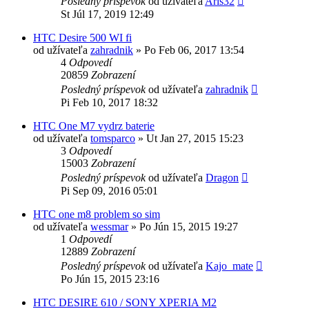
Posledný príspevok
od užívateľa
Aris32
St Júl 17, 2019 12:49
HTC Desire 500 WI fi
od užívateľa
zahradnik
»
Po Feb 06, 2017 13:54
4
Odpovedí
20859
Zobrazení
Posledný príspevok
od užívateľa
zahradnik
Pi Feb 10, 2017 18:32
HTC One M7 vydrz baterie
od užívateľa
tomsparco
»
Ut Jan 27, 2015 15:23
3
Odpovedí
15003
Zobrazení
Posledný príspevok
od užívateľa
Dragon
Pi Sep 09, 2016 05:01
HTC one m8 problem so sim
od užívateľa
wessmar
»
Po Jún 15, 2015 19:27
1
Odpovedí
12889
Zobrazení
Posledný príspevok
od užívateľa
Kajo_mate
Po Jún 15, 2015 23:16
HTC DESIRE 610 / SONY XPERIA M2