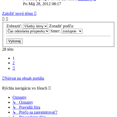
Po Máj 28, 2012 08:17
Založiť novú tému
Zobraziť:
Zoradiť podľa:
Smer:
28 tém
1
2
Ďalšia
Návrat na obsah portálu
Rýchla navigácia vo fórach
Oznamy
↳ Oznamy
↳ Pravidlá fóra
↳ Prečo sa zaregistrovať?