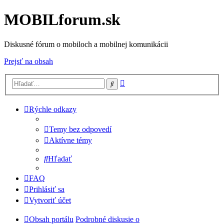
MOBILforum.sk
Diskusné fórum o mobiloch a mobilnej komunikácii
Prejsť na obsah
Rozšírené
Hľadať
vyhľadávanie
Rýchle odkazy
Temy bez odpovedí
Aktívne témy
Hľadať
FAQ
Prihlásiť sa
Vytvoriť účet
Obsah portálu
Podrobné diskusie o