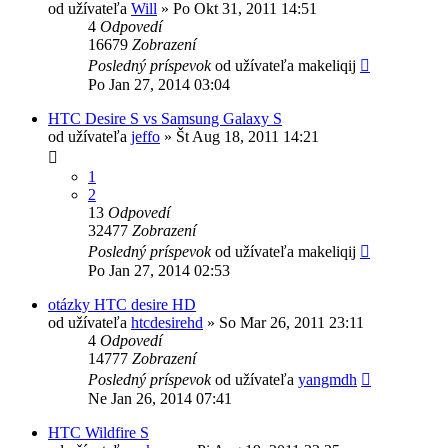
od užívateľa
Will
»
Po Okt 31, 2011 14:51
4
Odpovedí
16679
Zobrazení
Posledný príspevok
od užívateľa
makeliqij
Po Jan 27, 2014 03:04
HTC Desire S vs Samsung Galaxy S
od užívateľa
jeffo
»
Št Aug 18, 2011 14:21
1
2
13
Odpovedí
32477
Zobrazení
Posledný príspevok
od užívateľa
makeliqij
Po Jan 27, 2014 02:53
otázky HTC desire HD
od užívateľa
htcdesirehd
»
So Mar 26, 2011 23:11
4
Odpovedí
14777
Zobrazení
Posledný príspevok
od užívateľa
yangmdh
Ne Jan 26, 2014 07:41
HTC Wildfire S