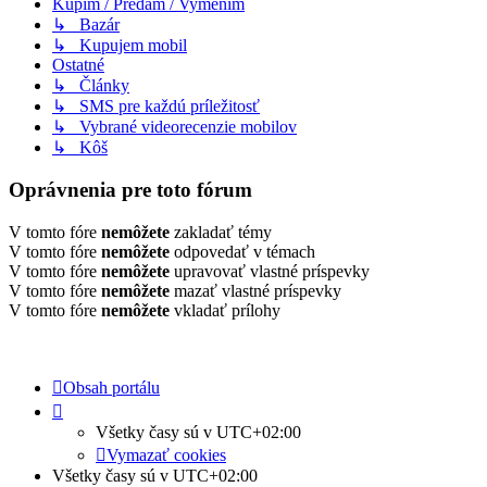
Kúpim / Predám / Vymením
↳ Bazár
↳ Kupujem mobil
Ostatné
↳ Články
↳ SMS pre každú príležitosť
↳ Vybrané videorecenzie mobilov
↳ Kôš
Oprávnenia pre toto fórum
V tomto fóre
nemôžete
zakladať témy
V tomto fóre
nemôžete
odpovedať v témach
V tomto fóre
nemôžete
upravovať vlastné príspevky
V tomto fóre
nemôžete
mazať vlastné príspevky
V tomto fóre
nemôžete
vkladať prílohy
Obsah portálu
Všetky časy sú v
UTC+02:00
Vymazať cookies
Všetky časy sú v
UTC+02:00