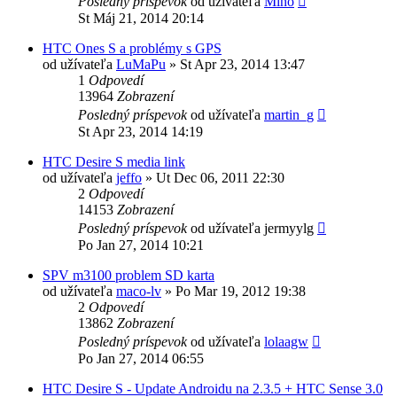
Posledný príspevok
od užívateľa
Mino
St Máj 21, 2014 20:14
HTC Ones S a problémy s GPS
od užívateľa
LuMaPu
»
St Apr 23, 2014 13:47
1
Odpovedí
13964
Zobrazení
Posledný príspevok
od užívateľa
martin_g
St Apr 23, 2014 14:19
HTC Desire S media link
od užívateľa
jeffo
»
Ut Dec 06, 2011 22:30
2
Odpovedí
14153
Zobrazení
Posledný príspevok
od užívateľa
jermyylg
Po Jan 27, 2014 10:21
SPV m3100 problem SD karta
od užívateľa
maco-lv
»
Po Mar 19, 2012 19:38
2
Odpovedí
13862
Zobrazení
Posledný príspevok
od užívateľa
lolaagw
Po Jan 27, 2014 06:55
HTC Desire S - Update Androidu na 2.3.5 + HTC Sense 3.0