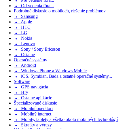
↳ Pre vedenie fóra...
↳ Od vedenia fóra...
Podrobné diskusie o mobiloch, riešenie problémov
↳ Samsung
↳ Apple
↳ HTC
↳ LG
↳ Nokia
↳ Lenovo
↳ Sony / Sony Ericsson
↳ Ostatné
Operačné systémy
↳ Android
↳ Windows Phone a Windows Mobile
↳ iOS, Symbian, Bada a ostatné operačné systémy...
Software
↳ GPS navigácia
↳ Hry
↳ Ostatné aplikácie
Špecializované diskusie
↳ Mobilní operátori
↳ Mobilný internet
↳ Mobily, tablety a všetko okolo mobilných technológií
↳ Skratky a výrazy