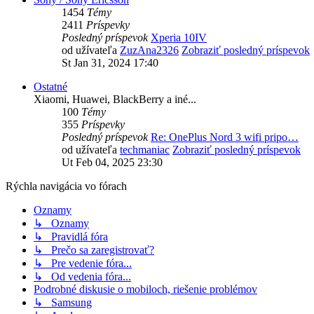
1454
Témy
2411
Príspevky
Posledný príspevok
Xperia 10IV
od užívateľa
ZuzAna2326
Zobraziť posledný príspevok
St Jan 31, 2024 17:40
Ostatné
Xiaomi, Huawei, BlackBerry a iné...
100
Témy
355
Príspevky
Posledný príspevok
Re: OnePlus Nord 3 wifi pripo…
od užívateľa
techmaniac
Zobraziť posledný príspevok
Ut Feb 04, 2025 23:30
Rýchla navigácia vo fórach
Oznamy
↳ Oznamy
↳ Pravidlá fóra
↳ Prečo sa zaregistrovať?
↳ Pre vedenie fóra...
↳ Od vedenia fóra...
Podrobné diskusie o mobiloch, riešenie problémov
↳ Samsung