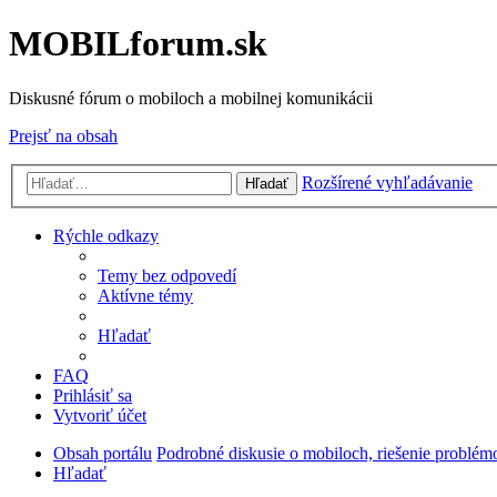
MOBILforum.sk
Diskusné fórum o mobiloch a mobilnej komunikácii
Prejsť na obsah
Rozšírené vyhľadávanie
Hľadať
Rýchle odkazy
Temy bez odpovedí
Aktívne témy
Hľadať
FAQ
Prihlásiť sa
Vytvoriť účet
Obsah portálu
Podrobné diskusie o mobiloch, riešenie problém
Hľadať