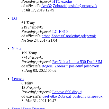
Posledný príspevok
HTC exodus
od užívateľa
Aris32
Zobraziť posledný príspevok
St Júl 17, 2019 12:49
LG
61
Témy
219
Príspevky
Posledný príspevok
LG-H410
od užívateľa
hrbco
Zobraziť posledný príspevok
Ne Sep 24, 2017 21:04
Nokia
199
Témy
774
Príspevky
Posledný príspevok
Re: Nokia Lumia 530 Dual SIM
od užívateľa
RogerE
Zobraziť posledný príspevok
St Aug 03, 2022 05:02
Lenovo
6
Témy
13
Príspevky
Posledný príspevok
Lenovo S90 displej
od užívateľa
jozefvitko
Zobraziť posledný príspevok
St Mar 31, 2021 10:47
Sony / Sony Ericsson