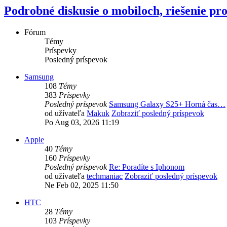
Podrobné diskusie o mobiloch, riešenie p
Fórum
Témy
Príspevky
Posledný príspevok
Samsung
108
Témy
383
Príspevky
Posledný príspevok
Samsung Galaxy S25+ Horná čas…
od užívateľa
Makuk
Zobraziť posledný príspevok
Po Aug 03, 2026 11:19
Apple
40
Témy
160
Príspevky
Posledný príspevok
Re: Poradíte s Iphonom
od užívateľa
techmaniac
Zobraziť posledný príspevok
Ne Feb 02, 2025 11:50
HTC
28
Témy
103
Príspevky