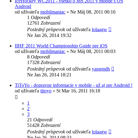
IceHockey WC2011 - všetko o MS 2011 v mobile s OS
Android
od užívateľa
mobilmaniac
»
Ne Máj 08, 2011 00:16
1
Odpovedí
12761
Zobrazení
Posledný príspevok
od užívateľa
lolaagw
Ne Jan 26, 2014 19:32
IIHF 2011 World Championship Guide pre iOS
od užívateľa
mobilmaniac
»
Ne Máj 08, 2011 00:03
8
Odpovedí
17328
Zobrazení
Posledný príspevok
od užívateľa
yangmdh
Ne Jan 26, 2014 18:21
TiToYo - dopravne informacie v mobile - už aj pre Android !
od užívateľa
titoyo
»
St Mar 16, 2011 16:18
1
2
3
21
Odpovedí
51428
Zobrazení
Posledný príspevok
od užívateľa
lolaagw
Ne Jan 26, 2014 08:33