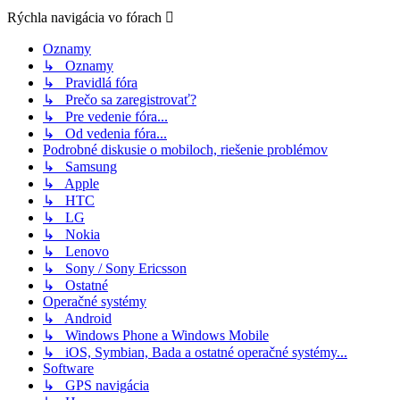
Rýchla navigácia vo fórach
Oznamy
↳ Oznamy
↳ Pravidlá fóra
↳ Prečo sa zaregistrovať?
↳ Pre vedenie fóra...
↳ Od vedenia fóra...
Podrobné diskusie o mobiloch, riešenie problémov
↳ Samsung
↳ Apple
↳ HTC
↳ LG
↳ Nokia
↳ Lenovo
↳ Sony / Sony Ericsson
↳ Ostatné
Operačné systémy
↳ Android
↳ Windows Phone a Windows Mobile
↳ iOS, Symbian, Bada a ostatné operačné systémy...
Software
↳ GPS navigácia