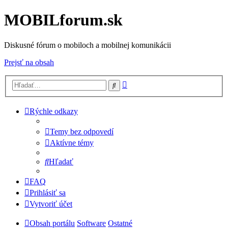
MOBILforum.sk
Diskusné fórum o mobiloch a mobilnej komunikácii
Prejsť na obsah
Rozšírené
Hľadať
vyhľadávanie
Rýchle odkazy
Temy bez odpovedí
Aktívne témy
Hľadať
FAQ
Prihlásiť sa
Vytvoriť účet
Obsah portálu
Software
Ostatné