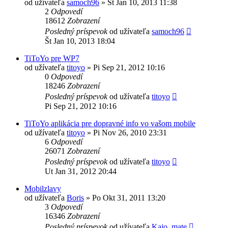
od užívateľa
samoch96
»
Št Jan 10, 2013 11:38
2
Odpovedí
18612
Zobrazení
Posledný príspevok
od užívateľa
samoch96
Št Jan 10, 2013 18:04
TiToYo pre WP7
od užívateľa
titoyo
»
Pi Sep 21, 2012 10:16
0
Odpovedí
18246
Zobrazení
Posledný príspevok
od užívateľa
titoyo
Pi Sep 21, 2012 10:16
TiToYo aplikácia pre dopravné info vo vašom mobile
od užívateľa
titoyo
»
Pi Nov 26, 2010 23:31
6
Odpovedí
26071
Zobrazení
Posledný príspevok
od užívateľa
titoyo
Ut Jan 31, 2012 20:44
Mobilzlavy
od užívateľa
Boris
»
Po Okt 31, 2011 13:20
3
Odpovedí
16346
Zobrazení
Posledný príspevok
od užívateľa
Kajo_mate