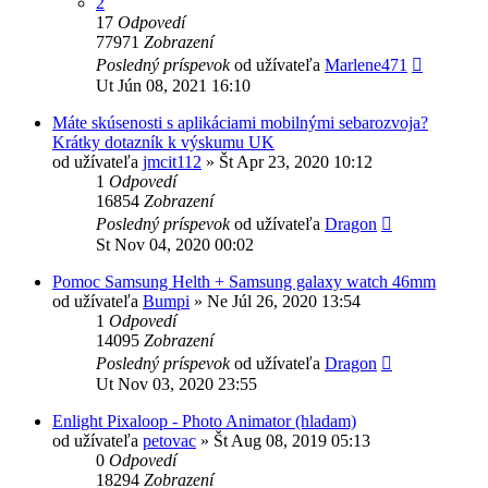
2
17
Odpovedí
77971
Zobrazení
Posledný príspevok
od užívateľa
Marlene471
Ut Jún 08, 2021 16:10
Máte skúsenosti s aplikáciami mobilnými sebarozvoja?
Krátky dotazník k výskumu UK
od užívateľa
jmcit112
»
Št Apr 23, 2020 10:12
1
Odpovedí
16854
Zobrazení
Posledný príspevok
od užívateľa
Dragon
St Nov 04, 2020 00:02
Pomoc Samsung Helth + Samsung galaxy watch 46mm
od užívateľa
Bumpi
»
Ne Júl 26, 2020 13:54
1
Odpovedí
14095
Zobrazení
Posledný príspevok
od užívateľa
Dragon
Ut Nov 03, 2020 23:55
Enlight Pixaloop - Photo Animator (hladam)
od užívateľa
petovac
»
Št Aug 08, 2019 05:13
0
Odpovedí
18294
Zobrazení