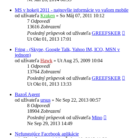
MS v hokeji 2011 - najnovšie informácie vo vašom mobile
od užívateľa
Kraken
»
So Máj 07, 2011 10:12
7
Odpovedí
13616
Zobrazení
Posledný príspevok
od užívateľa
GREEFSKER
Ut Okt 01, 2013 17:01
Fring - (Skype, Google Talk, Yahoo IM, ICQ, MSN v
jednom)
od užívateľa
Hawk
»
Ut Aug 25, 2009 10:04
1
Odpovedí
13764
Zobrazení
Posledný príspevok
od užívateľa
GREEFSKER
Ut Okt 01, 2013 13:33
Bazoš Agent
od užívateľa
ursus
»
Ne Sep 22, 2013 00:57
8
Odpovedí
18904
Zobrazení
Posledný príspevok
od užívateľa
Mino
Ne Sep 29, 2013 14:49
Nefungujúce Facebook aplikácie