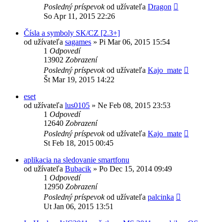
Posledný príspevok
od užívateľa
Dragon
So Apr 11, 2015 22:26
Čísla a symboly SK/CZ [2.3+]
od užívateľa
sagames
»
Pi Mar 06, 2015 15:54
1
Odpovedí
13902
Zobrazení
Posledný príspevok
od užívateľa
Kajo_mate
Št Mar 19, 2015 14:22
eset
od užívateľa
lus0105
»
Ne Feb 08, 2015 23:53
1
Odpovedí
12640
Zobrazení
Posledný príspevok
od užívateľa
Kajo_mate
St Feb 18, 2015 00:45
aplikacia na sledovanie smartfonu
od užívateľa
Bubacik
»
Po Dec 15, 2014 09:49
1
Odpovedí
12950
Zobrazení
Posledný príspevok
od užívateľa
palcinka
Ut Jan 06, 2015 13:51