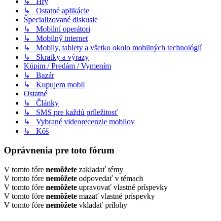
↳ Hry
↳ Ostatné aplikácie
Špecializované diskusie
↳ Mobilní operátori
↳ Mobilný internet
↳ Mobily, tablety a všetko okolo mobilných technológií
↳ Skratky a výrazy
Kúpim / Predám / Vymením
↳ Bazár
↳ Kupujem mobil
Ostatné
↳ Články
↳ SMS pre každú príležitosť
↳ Vybrané videorecenzie mobilov
↳ Kôš
Oprávnenia pre toto fórum
V tomto fóre
nemôžete
zakladať témy
V tomto fóre
nemôžete
odpovedať v témach
V tomto fóre
nemôžete
upravovať vlastné príspevky
V tomto fóre
nemôžete
mazať vlastné príspevky
V tomto fóre
nemôžete
vkladať prílohy