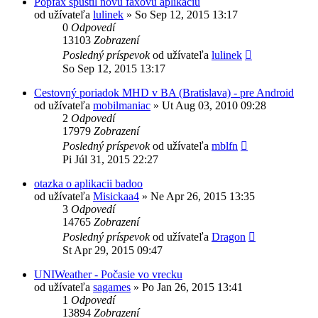
Popfax spustil novú faxovú aplikáciu
od užívateľa
lulinek
»
So Sep 12, 2015 13:17
0
Odpovedí
13103
Zobrazení
Posledný príspevok
od užívateľa
lulinek
So Sep 12, 2015 13:17
Cestovný poriadok MHD v BA (Bratislava) - pre Android
od užívateľa
mobilmaniac
»
Ut Aug 03, 2010 09:28
2
Odpovedí
17979
Zobrazení
Posledný príspevok
od užívateľa
mblfn
Pi Júl 31, 2015 22:27
otazka o aplikacii badoo
od užívateľa
Misickaa4
»
Ne Apr 26, 2015 13:35
3
Odpovedí
14765
Zobrazení
Posledný príspevok
od užívateľa
Dragon
St Apr 29, 2015 09:47
UNIWeather - Počasie vo vrecku
od užívateľa
sagames
»
Po Jan 26, 2015 13:41
1
Odpovedí
13894
Zobrazení