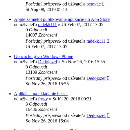
Posledný príspevok
od užívateľa
petovac
Št Aug 08, 2019 05:13
Apple zamietol publikovanie aplikacie do App Store
od užívateľa
radekk111
»
Ut Feb 07, 2017 13:05
0
Odpovedí
14097
Zobrazení
Posledný príspevok
od užívateľa
radekk111
Ut Feb 07, 2017 13:05
Geocaching vo Windows Phone
od užívateľa
Dedojozef
»
So Nov 26, 2016 15:55
0
Odpovedí
13189
Zobrazení
Posledný príspevok
od užívateľa
Dedojozef
So Nov 26, 2016 15:55
Aplikácia na ukladanie hesiel
od užívateľa
frogy
»
St Júl 20, 2016 00:31
3
Odpovedí
16436
Zobrazení
Posledný príspevok
od užívateľa
Dedojozef
So Nov 26, 2016 15:04