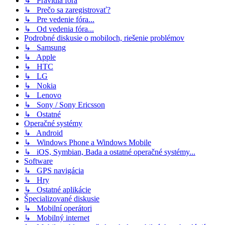
↳ Pravidlá fóra
↳ Prečo sa zaregistrovať?
↳ Pre vedenie fóra...
↳ Od vedenia fóra...
Podrobné diskusie o mobiloch, riešenie problémov
↳ Samsung
↳ Apple
↳ HTC
↳ LG
↳ Nokia
↳ Lenovo
↳ Sony / Sony Ericsson
↳ Ostatné
Operačné systémy
↳ Android
↳ Windows Phone a Windows Mobile
↳ iOS, Symbian, Bada a ostatné operačné systémy...
Software
↳ GPS navigácia
↳ Hry
↳ Ostatné aplikácie
Špecializované diskusie
↳ Mobilní operátori
↳ Mobilný internet