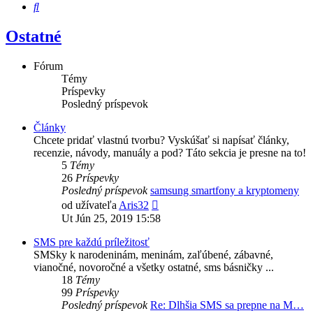
Hľadať
Ostatné
Fórum
Témy
Príspevky
Posledný príspevok
Články
Chcete pridať vlastnú tvorbu? Vyskúšať si napísať články,
recenzie, návody, manuály a pod? Táto sekcia je presne na to!
5
Témy
26
Príspevky
Posledný príspevok
samsung smartfony a kryptomeny
Zobraziť
od užívateľa
Aris32
posledný
Ut Jún 25, 2019 15:58
príspevok
SMS pre každú príležitosť
SMSky k narodeninám, meninám, zaľúbené, zábavné,
vianočné, novoročné a všetky ostatné, sms básničky ...
18
Témy
99
Príspevky
Posledný príspevok
Re: Dlhšia SMS sa prepne na M…