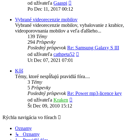
Zobraziť
od užívateľa
Gaaspi
posledný
Po Dec 11, 2017 00:12
príspevok
Vybrané videorecenzie mobilov
Vybrané videorecenzie mobilov, vybalovanie z krabice,
videoporovnania mobilov a veľa ďalšieho...
139
Témy
294
Príspevky
Posledný príspevok
Re: Samsung Galaxy S III
Zobraziť
od užívateľa
cathpeta52
posledný
Ut Dec 07, 2021 07:01
príspevok
Kôš
Témy, ktoré nespĺňajú pravidlá fóra....
3
Témy
5
Príspevky
Posledný príspevok
Re: Power mp3-licence key
Zobraziť
od užívateľa
Kraken
posledný
Št Dec 09, 2010 15:12
príspevok
Rýchla navigácia vo fórach
Oznamy
↳ Oznamy