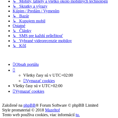
↳ Mobily, tablety a všetko okolo mobilných technológií
↳ Skratky a výrazy
Kúpim / Predám / Vymením
↳ Bazár
↳ Kupujem mobil
Ostatné
↳ Články
↳ SMS pre každú príležitosť
↳ Vybrané videorecenzie mobilov
↳ Kôš
Obsah portálu
Všetky časy sú v
UTC+02:00
Vymazať cookies
Všetky časy sú v
UTC+02:00
Vymazať cookies
Založené na
phpBB
® Forum Software © phpBB Limited
Style promaterial © 2018
Mazeltof
Tento web používa cookies, viac informácií
tu
.