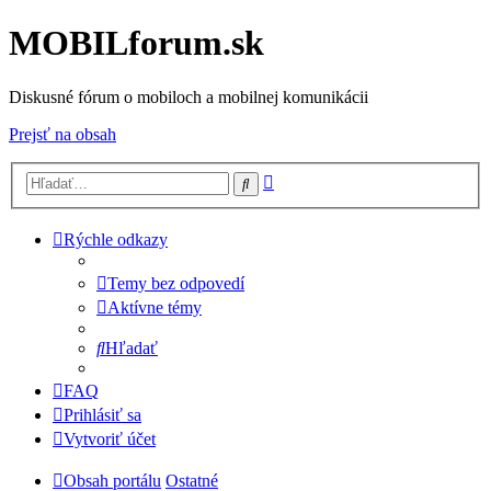
MOBILforum.sk
Diskusné fórum o mobiloch a mobilnej komunikácii
Prejsť na obsah
Rozšírené
Hľadať
vyhľadávanie
Rýchle odkazy
Temy bez odpovedí
Aktívne témy
Hľadať
FAQ
Prihlásiť sa
Vytvoriť účet
Obsah portálu
Ostatné