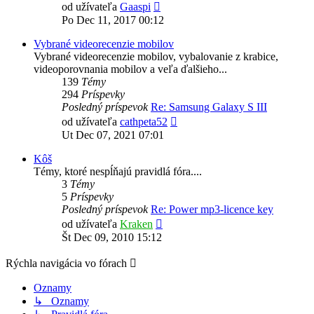
Zobraziť
od užívateľa
Gaaspi
posledný
Po Dec 11, 2017 00:12
príspevok
Vybrané videorecenzie mobilov
Vybrané videorecenzie mobilov, vybalovanie z krabice,
videoporovnania mobilov a veľa ďalšieho...
139
Témy
294
Príspevky
Posledný príspevok
Re: Samsung Galaxy S III
Zobraziť
od užívateľa
cathpeta52
posledný
Ut Dec 07, 2021 07:01
príspevok
Kôš
Témy, ktoré nespĺňajú pravidlá fóra....
3
Témy
5
Príspevky
Posledný príspevok
Re: Power mp3-licence key
Zobraziť
od užívateľa
Kraken
posledný
Št Dec 09, 2010 15:12
príspevok
Rýchla navigácia vo fórach
Oznamy
↳ Oznamy