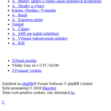
↳ Mobily, tablety a všetko okolo mobilných technológií
↳ Skratky a výrazy
Kúpim / Predám / Vymením
↳ Bazár
↳ Kupujem mobil
Ostatné
↳ Články
↳ SMS pre každú príležitosť
↳ Vybrané videorecenzie mobilov
↳ Kôš
Obsah portálu
Všetky časy sú v
UTC+02:00
Vymazať cookies
Založené na
phpBB
® Forum Software © phpBB Limited
Style promaterial © 2018
Mazeltof
Tento web používa cookies, viac informácií
tu
.