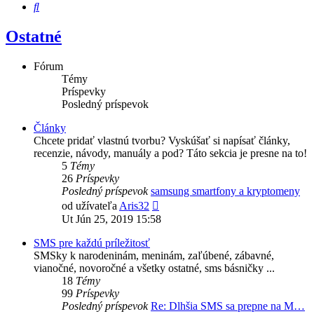
Hľadať
Ostatné
Fórum
Témy
Príspevky
Posledný príspevok
Články
Chcete pridať vlastnú tvorbu? Vyskúšať si napísať články,
recenzie, návody, manuály a pod? Táto sekcia je presne na to!
5
Témy
26
Príspevky
Posledný príspevok
samsung smartfony a kryptomeny
Zobraziť
od užívateľa
Aris32
posledný
Ut Jún 25, 2019 15:58
príspevok
SMS pre každú príležitosť
SMSky k narodeninám, meninám, zaľúbené, zábavné,
vianočné, novoročné a všetky ostatné, sms básničky ...
18
Témy
99
Príspevky
Posledný príspevok
Re: Dlhšia SMS sa prepne na M…