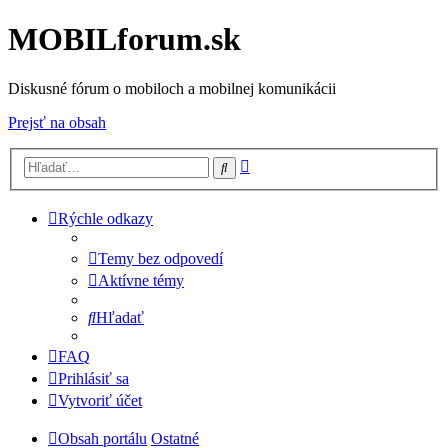
MOBILforum.sk
Diskusné fórum o mobiloch a mobilnej komunikácii
Prejsť na obsah
Rozšírené
Hľadať
vyhľadávanie
Rýchle odkazy
Temy bez odpovedí
Aktívne témy
Hľadať
FAQ
Prihlásiť sa
Vytvoriť účet
Obsah portálu
Ostatné