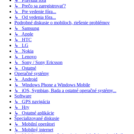
↳ Pravidlá fóra
↳ Prečo sa zaregistrovať?
↳ Pre vedenie fóra...
↳ Od vedenia fóra...
Podrobné diskusie o mobiloch, riešenie problémov
↳ Samsung
↳ Apple
↳ HTC
↳ LG
↳ Nokia
↳ Lenovo
↳ Sony / Sony Ericsson
↳ Ostatné
Operačné systémy
↳ Android
↳ Windows Phone a Windows Mobile
↳ iOS, Symbian, Bada a ostatné operačné systémy...
Software
↳ GPS navigácia
↳ Hry
↳ Ostatné aplikácie
Špecializované diskusie
↳ Mobilní operátori
↳ Mobilný internet