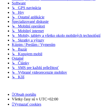
Software
↳ GPS navigácia
↳ Hry
↳ Ostatné aplikácie
Špecializované diskusie
↳ Mobilní operátori
↳ Mobilný internet
↳ Mobily, tablety a všetko okolo mobilných technológií
↳ Skratky a výrazy
Kúpim / Predám / Vymením
↳ Bazár
↳ Kupujem mobil
Ostatné
↳ Články
↳ SMS pre každú príležitosť
↳ Vybrané videorecenzie mobilov
↳ Kôš
Obsah portálu
Všetky časy sú v
UTC+02:00
Vymazať cookies