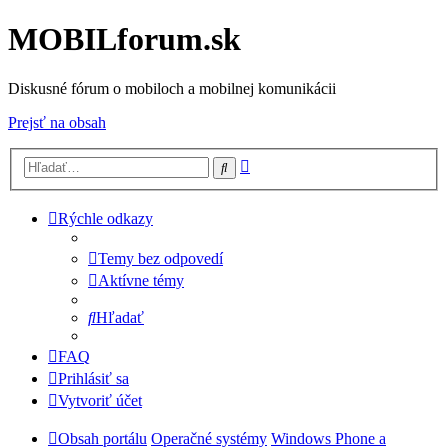
MOBILforum.sk
Diskusné fórum o mobiloch a mobilnej komunikácii
Prejsť na obsah
Rozšírené
Hľadať
vyhľadávanie
Rýchle odkazy
Temy bez odpovedí
Aktívne témy
Hľadať
FAQ
Prihlásiť sa
Vytvoriť účet
Obsah portálu
Operačné systémy
Windows Phone a