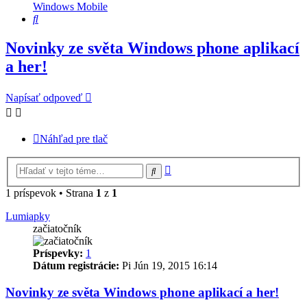
Windows Mobile
Hľadať
Novinky ze světa Windows phone aplikací
a her!
Napísať odpoveď
Náhľad pre tlač
Rozšírené
Hľadať
vyhľadávanie
1 príspevok • Strana
1
z
1
Lumiapky
začiatočník
Príspevky:
1
Dátum registrácie:
Pi Jún 19, 2015 16:14
Novinky ze světa Windows phone aplikací a her!