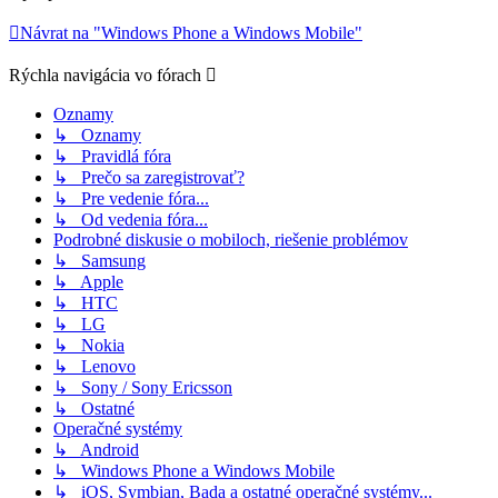
Návrat na "Windows Phone a Windows Mobile"
Rýchla navigácia vo fórach
Oznamy
↳ Oznamy
↳ Pravidlá fóra
↳ Prečo sa zaregistrovať?
↳ Pre vedenie fóra...
↳ Od vedenia fóra...
Podrobné diskusie o mobiloch, riešenie problémov
↳ Samsung
↳ Apple
↳ HTC
↳ LG
↳ Nokia
↳ Lenovo
↳ Sony / Sony Ericsson
↳ Ostatné
Operačné systémy
↳ Android
↳ Windows Phone a Windows Mobile
↳ iOS, Symbian, Bada a ostatné operačné systémy...