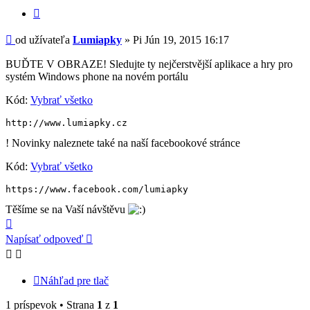
Citovať
Príspevok
od užívateľa
Lumiapky
»
Pi Jún 19, 2015 16:17
BUĎTE V OBRAZE! Sledujte ty nejčerstvější aplikace a hry pro
systém Windows phone na novém portálu
Kód:
Vybrať všetko
http://www.lumiapky.cz
! Novinky naleznete také na naší facebookové stránce
Kód:
Vybrať všetko
https://www.facebook.com/lumiapky
Těšíme se na Vaší návštěvu
Hore
Napísať odpoveď
Náhľad pre tlač
1 príspevok • Strana
1
z
1