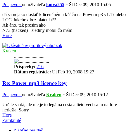
Príspevok
od užívateľa
kotva255
»
Št Dec 09, 2010 15:05
dá sa nejako dostať k licenčnému kľúču na Powermp3 v1.17 alebo
LCG Jukebox bez platenia??
Ak áno, tak prosím ako
N73 (hacked) - siedmy mobil čo mám
Hore
Kraken
..........................
Príspevky:
216
Dátum registrácie:
Ut Feb 19, 2008 19:27
Re: Power mp3-licence key
Príspevok
od užívateľa
Kraken
»
Št Dec 09, 2010 15:12
Určite sa dá, ale nie je to legálna cesta a tieto veci sa tu na fóre
neriešia. Sorry
Hore
Zamknuté
Náhľad pre tlač