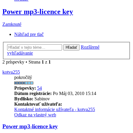
Power mp3-licence key
Zamknuté
Náhľad pre tlač
Rozšírené
Hľadať
vyhľadávanie
2 príspevky • Strana
1
z
1
kotva255
pokročilý
Príspevky:
54
Dátum registrácie:
Po Máj 03, 2010 15:14
Bydlisko:
Sabinov
Kontaktovať užívateľa:
Kontaktné informácie užívateľa - kotva255
Odkaz na vlastný web
Power mp3-licence key