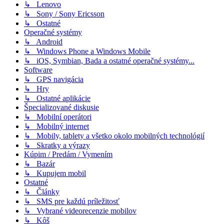
↳ Lenovo
↳ Sony / Sony Ericsson
↳ Ostatné
Operačné systémy
↳ Android
↳ Windows Phone a Windows Mobile
↳ iOS, Symbian, Bada a ostatné operačné systémy...
Software
↳ GPS navigácia
↳ Hry
↳ Ostatné aplikácie
Špecializované diskusie
↳ Mobilní operátori
↳ Mobilný internet
↳ Mobily, tablety a všetko okolo mobilných technológií
↳ Skratky a výrazy
Kúpim / Predám / Vymením
↳ Bazár
↳ Kupujem mobil
Ostatné
↳ Články
↳ SMS pre každú príležitosť
↳ Vybrané videorecenzie mobilov
↳ Kôš