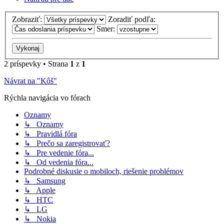
Zobraziť:
Zoradiť podľa:
Smer:
2 príspevky • Strana
1
z
1
Návrat na "Kôš"
Rýchla navigácia vo fórach
Oznamy
↳ Oznamy
↳ Pravidlá fóra
↳ Prečo sa zaregistrovať?
↳ Pre vedenie fóra...
↳ Od vedenia fóra...
Podrobné diskusie o mobiloch, riešenie problémov
↳ Samsung
↳ Apple
↳ HTC
↳ LG
↳ Nokia