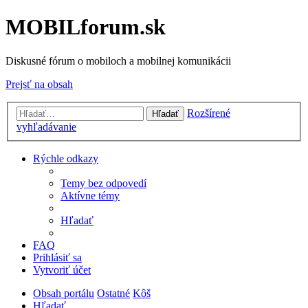
MOBILforum.sk
Diskusné fórum o mobiloch a mobilnej komunikácii
Prejsť na obsah
Rozšírené
Hľadať
vyhľadávanie
Rýchle odkazy
Temy bez odpovedí
Aktívne témy
Hľadať
FAQ
Prihlásiť sa
Vytvoriť účet
Obsah portálu
Ostatné
Kôš
Hľadať