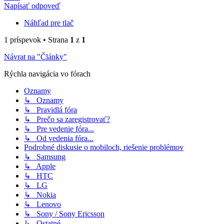
Napísať odpoveď
Náhľad pre tlač
1 príspevok • Strana
1
z
1
Návrat na "Články"
Rýchla navigácia vo fórach
Oznamy
↳ Oznamy
↳ Pravidlá fóra
↳ Prečo sa zaregistrovať?
↳ Pre vedenie fóra...
↳ Od vedenia fóra...
Podrobné diskusie o mobiloch, riešenie problémov
↳ Samsung
↳ Apple
↳ HTC
↳ LG
↳ Nokia
↳ Lenovo
↳ Sony / Sony Ericsson
↳ Ostatné