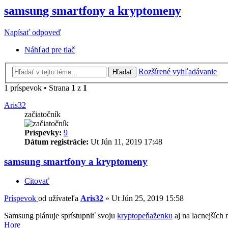
samsung smartfony a kryptomeny
Napísať odpoveď
Náhľad pre tlač
Rozšírené vyhľadávanie
Hľadať
1 príspevok • Strana
1
z
1
Aris32
začiatočník
Príspevky:
9
Dátum registrácie:
Ut Jún 11, 2019 17:48
samsung smartfony a kryptomeny
Citovať
Príspevok
od užívateľa
Aris32
»
Ut Jún 25, 2019 15:58
Samsung plánuje sprístupniť svoju
kryptopeňaženku
aj na lacnejších
Hore