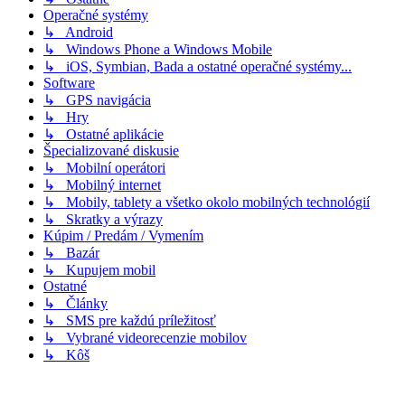
Operačné systémy
↳ Android
↳ Windows Phone a Windows Mobile
↳ iOS, Symbian, Bada a ostatné operačné systémy...
Software
↳ GPS navigácia
↳ Hry
↳ Ostatné aplikácie
Špecializované diskusie
↳ Mobilní operátori
↳ Mobilný internet
↳ Mobily, tablety a všetko okolo mobilných technológií
↳ Skratky a výrazy
Kúpim / Predám / Vymením
↳ Bazár
↳ Kupujem mobil
Ostatné
↳ Články
↳ SMS pre každú príležitosť
↳ Vybrané videorecenzie mobilov
↳ Kôš