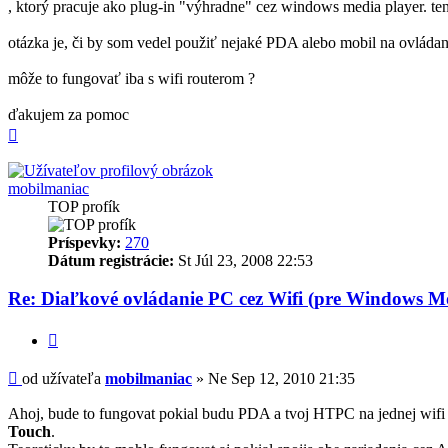
, ktorý pracuje ako plug-in "výhradne" cez windows media player. te
otázka je, či by som vedel použiť nejaké PDA alebo mobil na ovládan
môže to fungovať iba s wifi routerom ?
ďakujem za pomoc
Hore
mobilmaniac
TOP profík
Príspevky:
270
Dátum registrácie:
St Júl 23, 2008 22:53
Re: Diaľkové ovládanie PC cez Wifi (pre Windows Mo
Citovať
Príspevok
od užívateľa
mobilmaniac
»
Ne Sep 12, 2010 21:35
Ahoj, bude to fungovat pokial budu PDA a tvoj HTPC na jednej wifi si
Touch
.