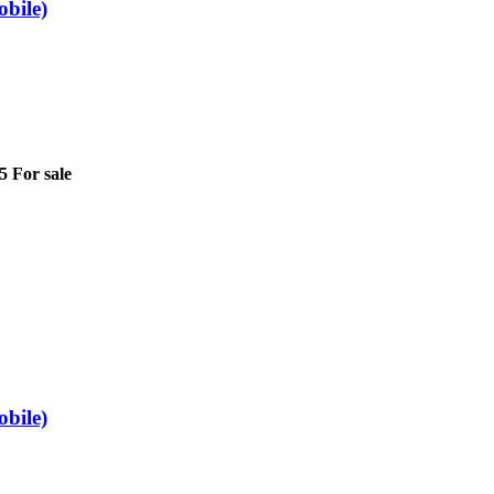
bile)
 For sale
bile)