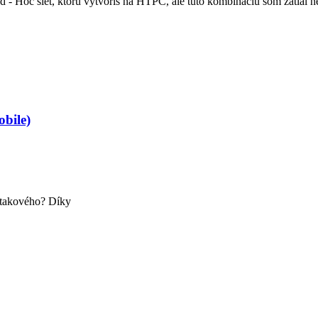
 - Hoc siet, ktoru vytvoris na HTPC, ale tuto kombinaciu som zatial nes
bile)
o takového? Díky