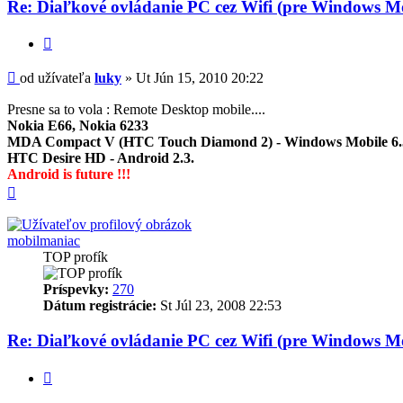
Re: Diaľkové ovládanie PC cez Wifi (pre Windows Mo
Citovať
Príspevok
od užívateľa
luky
»
Ut Jún 15, 2010 20:22
Presne sa to vola : Remote Desktop mobile....
Nokia E66, Nokia 6233
MDA Compact V (HTC Touch Diamond 2) - Windows Mobile 6.5
HTC Desire HD - Android 2.3.
Android is future !!!
Hore
mobilmaniac
TOP profík
Príspevky:
270
Dátum registrácie:
St Júl 23, 2008 22:53
Re: Diaľkové ovládanie PC cez Wifi (pre Windows Mo
Citovať