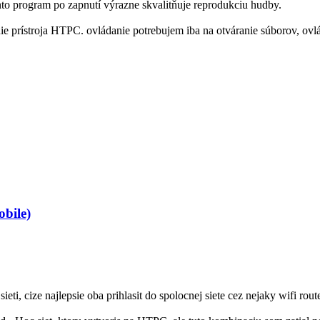
nto program po zapnutí výrazne skvalitňuje reprodukciu hudby.
ie prístroja HTPC. ovládanie potrebujem iba na otváranie súborov, ov
bile)
eti, cize najlepsie oba prihlasit do spolocnej siete cez nejaky wifi 