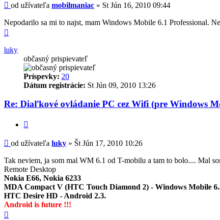
Príspevok
od užívateľa
mobilmaniac
»
St Jún 16, 2010 09:44
Nepodarilo sa mi to najst, mam Windows Mobile 6.1 Professional. Ne
Hore
luky
občasný prispievateľ
Príspevky:
20
Dátum registrácie:
St Jún 09, 2010 13:26
Re: Diaľkové ovládanie PC cez Wifi (pre Windows Mo
Citovať
Príspevok
od užívateľa
luky
»
Št Jún 17, 2010 10:26
Tak neviem, ja som mal WM 6.1 od T-mobilu a tam to bolo.... Mal som 
Remote Desktop
Nokia E66, Nokia 6233
MDA Compact V (HTC Touch Diamond 2) - Windows Mobile 6.5
HTC Desire HD - Android 2.3.
Android is future !!!
Hore