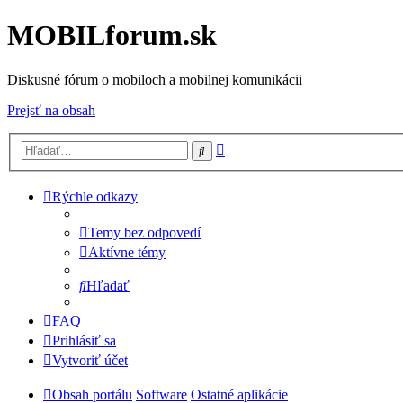
MOBILforum.sk
Diskusné fórum o mobiloch a mobilnej komunikácii
Prejsť na obsah
Rozšírené
Hľadať
vyhľadávanie
Rýchle odkazy
Temy bez odpovedí
Aktívne témy
Hľadať
FAQ
Prihlásiť sa
Vytvoriť účet
Obsah portálu
Software
Ostatné aplikácie