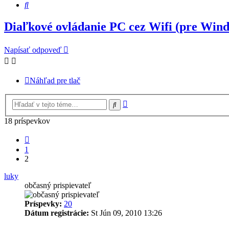
Hľadať
Diaľkové ovládanie PC cez Wifi (pre Win
Napísať odpoveď
Náhľad pre tlač
Rozšírené
Hľadať
vyhľadávanie
18 príspevkov
Predchádzajúci
1
2
luky
občasný prispievateľ
Príspevky:
20
Dátum registrácie:
St Jún 09, 2010 13:26