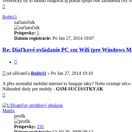
Teoreticky by to mohlo fungovat aj pokial spojis obe zariadenia cez Ad
Hore
Bobb11
začiatočník
Príspevky:
1
Dátum registrácie:
Po Jan 27, 2014 19:07
Re: Diaľkové ovládanie PC cez Wifi (pre Windows Mo
Citovať
Príspevok
od užívateľa
Bobb11
»
Po Jan 27, 2014 19:10
A přes normální mobilní internet to funguje taky? Nebo existuje něc
Náhradné diely pre mobily -
GSM-SUCIASTKY.SK
Hore
Matrix
profík
Príspevky:
231
Dátum registrácie:
Ut Júl 29, 2008 08:12