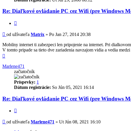
Re: Diaľkové ovládanie PC cez Wifi (pre Windows Mo
Citovať
Príspevok
od užívateľa
Matrix
»
Po Jan 27, 2014 20:38
Mobilny internet ti zabezpeci len pripojenie na internet. Pri dialkovom
V tomto pripade sa tieto dve zariadenia navzajom vidia a vedia medz
Hore
Marlene471
začiatočník
Príspevky:
1
Dátum registrácie:
So Jún 05, 2021 16:14
Re: Diaľkové ovládanie PC cez Wifi (pre Windows Mo
Citovať
Príspevok
od užívateľa
Marlene471
»
Ut Jún 08, 2021 16:10