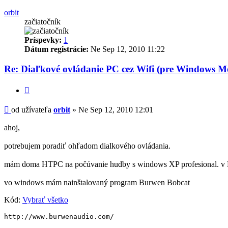
orbit
začiatočník
Príspevky:
1
Dátum registrácie:
Ne Sep 12, 2010 11:22
Re: Diaľkové ovládanie PC cez Wifi (pre Windows Mo
Citovať
Príspevok
od užívateľa
orbit
»
Ne Sep 12, 2010 12:01
ahoj,
potrebujem poradiť ohľadom dialkového ovládania.
mám doma HTPC na počúvanie hudby s windows XP profesional. v
vo windows mám nainštalovaný program Burwen Bobcat
Kód:
Vybrať všetko
http://www.burwenaudio.com/