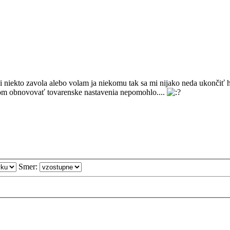
iekto zavola alebo volam ja niekomu tak sa mi nijako neda ukončiť h
l som obnovovať tovarenske nastavenia nepomohlo....
Smer: