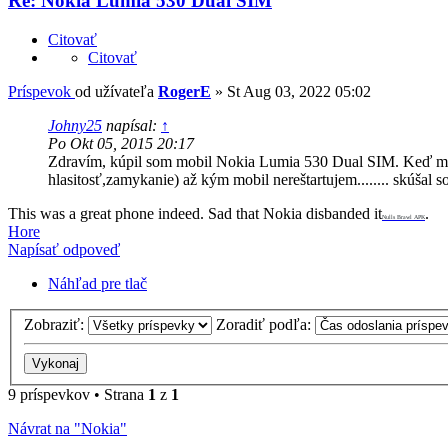
Re: Nokia Lumia 530 Dual SIM
Citovať
Citovať
Príspevok
od užívateľa
RogerE
»
St Aug 03, 2022 05:02
Johny25
napísal:
↑
Po Okt 05, 2015 20:17
Zdravím, kúpil som mobil Nokia Lumia 530 Dual SIM. Keď mi n
hlasitosť,zamykanie) až kým mobil nereštartujem........ skúša
This was a great phone indeed. Sad that Nokia disbanded it
.
Nulls Brawl APK
Hore
Napísať odpoveď
Náhľad pre tlač
Zobraziť:
Zoradiť podľa:
9 príspevkov • Strana
1
z
1
Návrat na "Nokia"