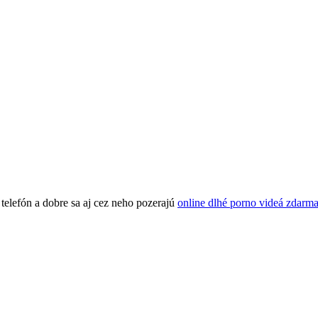
telefón a dobre sa aj cez neho pozerajú
online dlhé porno videá zdarm