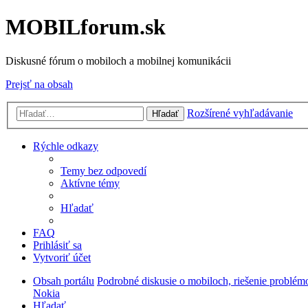
MOBILforum.sk
Diskusné fórum o mobiloch a mobilnej komunikácii
Prejsť na obsah
Rozšírené vyhľadávanie
Hľadať
Rýchle odkazy
Temy bez odpovedí
Aktívne témy
Hľadať
FAQ
Prihlásiť sa
Vytvoriť účet
Obsah portálu
Podrobné diskusie o mobiloch, riešenie problém
Nokia
Hľadať