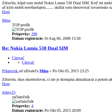
Zdravím, kúpil som mobil Nokia Lumia 530 Dual SIM. Keď mi niekto z
až kým mobil nereštartujem........ skúšal som obnovovať tovarenske 
Hore
Mino
TOP profík
Príspevky:
290
Dátum registrácie:
St Aug 06, 2008 15:30
Re: Nokia Lumia 530 Dual SIM
Citovať
Citovať
Príspevok
od užívateľa
Mino
»
Po Okt 05, 2015 23:25
Zdravim, skus skontrolovat, ci nie je dostupna aktualizacia a potom ak
Hore
Johny25
začiatočník
Príspevky:
4
Dátum registrácie:
Po Okt 05, 2015 20:09