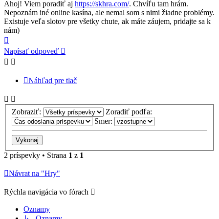
Ahoj! Viem poradiť aj
https://skhra.com/
. Chvíľu tam hrám.
Nepoznám iné online kasína, ale nemal som s nimi žiadne problémy.
Existuje veľa slotov pre všetky chute, ak máte záujem, pridajte sa k
nám)
Hore
Napísať odpoveď
Náhľad pre tlač
Zobraziť:
Zoradiť podľa:
Smer:
2 príspevky • Strana
1
z
1
Návrat na "Hry"
Rýchla navigácia vo fórach
Oznamy
↳ Oznamy