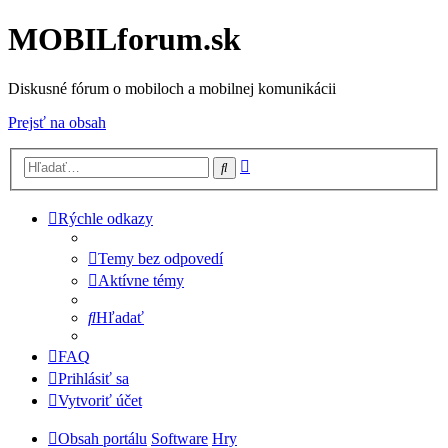
MOBILforum.sk
Diskusné fórum o mobiloch a mobilnej komunikácii
Prejsť na obsah
Rozšírené
Hľadať
vyhľadávanie
Rýchle odkazy
Temy bez odpovedí
Aktívne témy
Hľadať
FAQ
Prihlásiť sa
Vytvoriť účet
Obsah portálu
Software
Hry