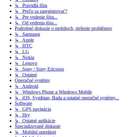
↳ Pravidlá fóra
↳ Prečo sa zaregistrovať?
↳ Pre vedenie fóra...
↳ Od vedenia fóra...
Podrobné diskusie o mobiloch, riešenie problémov
↳ Samsung
↳ Apple
↳ HTC
↳ LG
↳ Nokia
↳ Lenovo
↳ Sony / Sony Ericsson
↳ Ostatné
Operačné systémy
↳ Android
↳ Windows Phone a Windows Mobile
↳ iOS, Symbian, Bada a ostatné operačné systémy...
Software
↳ GPS navigácia
↳ Hry
↳ Ostatné aplikácie
Špecializované diskusie
↳ Mobilní operátori