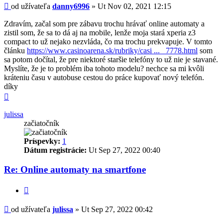
Príspevok
od užívateľa
danny6996
»
Ut Nov 02, 2021 12:15
Zdravím, začal som pre zábavu trochu hrávať online automaty a
zistil som, že sa to dá aj na mobile, lenže moja stará xperia z3
compact to už nejako nezvláda, čo ma trochu prekvapuje. V tomto
článku
https://www.casinoarena.sk/rubriky/casi ... _7778.html
som
sa potom dočítal, že pre niektoré staršie telefóny to už nie je stavané.
Myslíte, že je to problém iba tohoto modelu? nechce sa mi kvôli
kráteniu času v autobuse cestou do práce kupovať nový telefón.
díky
Hore
julissa
začiatočník
Príspevky:
1
Dátum registrácie:
Ut Sep 27, 2022 00:40
Re: Online automaty na smartfone
Citovať
Príspevok
od užívateľa
julissa
»
Ut Sep 27, 2022 00:42