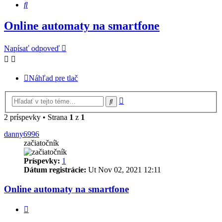
Hľadať
Online automaty na smartfone
Napísať odpoveď
Náhľad pre tlač
Rozšírené
Hľadať
vyhľadávanie
2 príspevky • Strana
1
z
1
danny6996
začiatočník
Príspevky:
1
Dátum registrácie:
Ut Nov 02, 2021 12:11
Online automaty na smartfone
Citovať