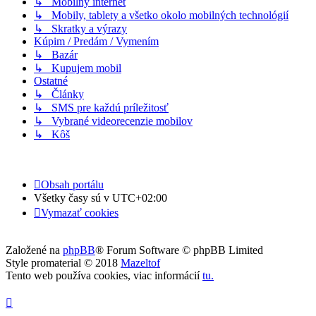
↳ Mobilný internet
↳ Mobily, tablety a všetko okolo mobilných technológií
↳ Skratky a výrazy
Kúpim / Predám / Vymením
↳ Bazár
↳ Kupujem mobil
Ostatné
↳ Články
↳ SMS pre každú príležitosť
↳ Vybrané videorecenzie mobilov
↳ Kôš
Obsah portálu
Všetky časy sú v
UTC+02:00
Vymazať cookies
Založené na
phpBB
® Forum Software © phpBB Limited
Style promaterial © 2018
Mazeltof
Tento web používa cookies, viac informácií
tu
.