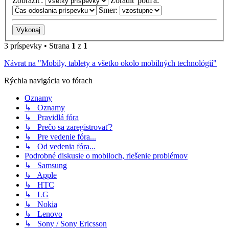
Zobraziť:
Zoradiť podľa:
Smer:
3 príspevky • Strana
1
z
1
Návrat na "Mobily, tablety a všetko okolo mobilných technológií"
Rýchla navigácia vo fórach
Oznamy
↳ Oznamy
↳ Pravidlá fóra
↳ Prečo sa zaregistrovať?
↳ Pre vedenie fóra...
↳ Od vedenia fóra...
Podrobné diskusie o mobiloch, riešenie problémov
↳ Samsung
↳ Apple
↳ HTC
↳ LG
↳ Nokia
↳ Lenovo
↳ Sony / Sony Ericsson