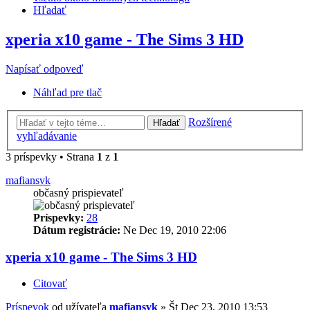
Hľadať
xperia x10 game - The Sims 3 HD
Napísať odpoveď
Náhľad pre tlač
Rozšírené
Hľadať
vyhľadávanie
3 príspevky • Strana
1
z
1
mafiansvk
občasný prispievateľ
Príspevky:
28
Dátum registrácie:
Ne Dec 19, 2010 22:06
xperia x10 game - The Sims 3 HD
Citovať
Príspevok
od užívateľa
mafiansvk
»
Št Dec 23, 2010 13:53