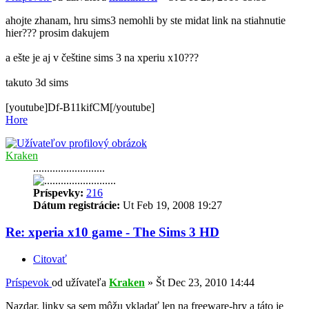
ahojte zhanam, hru sims3 nemohli by ste midat link na stiahnutie
hier??? prosim dakujem
a ešte je aj v češtine sims 3 na xperiu x10???
takuto 3d sims
[youtube]Df-B11kifCM[/youtube]
Hore
Kraken
..........................
Príspevky:
216
Dátum registrácie:
Ut Feb 19, 2008 19:27
Re: xperia x10 game - The Sims 3 HD
Citovať
Príspevok
od užívateľa
Kraken
»
Št Dec 23, 2010 14:44
Nazdar, linky sa sem môžu vkladať len na freeware-hry a táto je