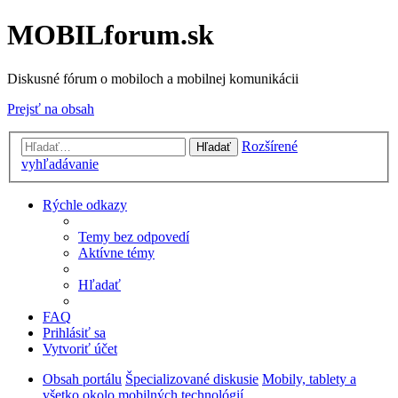
MOBILforum.sk
Diskusné fórum o mobiloch a mobilnej komunikácii
Prejsť na obsah
Rozšírené
Hľadať
vyhľadávanie
Rýchle odkazy
Temy bez odpovedí
Aktívne témy
Hľadať
FAQ
Prihlásiť sa
Vytvoriť účet
Obsah portálu
Špecializované diskusie
Mobily, tablety a
všetko okolo mobilných technológií