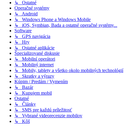
↳ Ostatné
Operačné systémy
↳ Android
↳ Windows Phone a Windows Mobile
↳ iOS, Symbian, Bada a ostatné operačné systémy...
Software
↳ GPS navigácia
↳ Hry
↳ Ostatné aplikácie
Špecializované diskusie
↳ Mobilní operátori
↳ Mobilný internet
↳ Mobily, tablety a všetko okolo mobilných technológií
↳ Skratky a výrazy
Kúpim / Predám / Vymením
↳ Bazár
↳ Kupujem mobil
Ostatné
↳ Články
↳ SMS pre každú príležitosť
↳ Vybrané videorecenzie mobilov
↳ Kôš