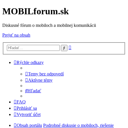
MOBILforum.sk
Diskusné fórum o mobiloch a mobilnej komunikácii
Prejsť na obsah
Rozšírené
Hľadať
vyhľadávanie
Rýchle odkazy
Temy bez odpovedí
Aktívne témy
Hľadať
FAQ
Prihlásiť sa
Vytvoriť účet
Obsah portálu
Podrobné diskusie o mobiloch, riešenie