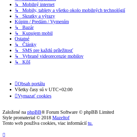
↳ Mobilný internet
↳ Mobily, tablety a všetko okolo mobilných technológií
↳ Skratky a výrazy
Kúpim / Predám / Vymením
↳ Bazár
↳ Kupujem mobil
Ostatné
↳ Články
↳ SMS pre každú príležitosť
↳ Vybrané videorecenzie mobilov
↳ Kôš
Obsah portálu
Všetky časy sú v
UTC+02:00
Vymazať cookies
Založené na
phpBB
® Forum Software © phpBB Limited
Style promaterial © 2018
Mazeltof
Tento web používa cookies, viac informácií
tu
.