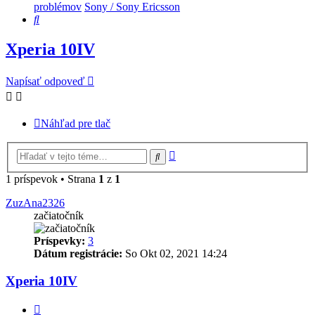
problémov
Sony / Sony Ericsson
Hľadať
Xperia 10IV
Napísať odpoveď
Náhľad pre tlač
Rozšírené
Hľadať
vyhľadávanie
1 príspevok • Strana
1
z
1
ZuzAna2326
začiatočník
Príspevky:
3
Dátum registrácie:
So Okt 02, 2021 14:24
Xperia 10IV
Citovať