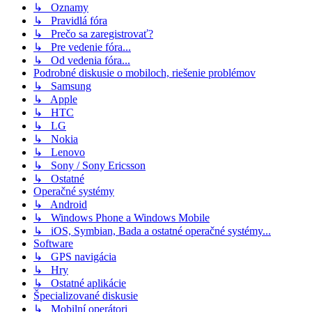
↳ Oznamy
↳ Pravidlá fóra
↳ Prečo sa zaregistrovať?
↳ Pre vedenie fóra...
↳ Od vedenia fóra...
Podrobné diskusie o mobiloch, riešenie problémov
↳ Samsung
↳ Apple
↳ HTC
↳ LG
↳ Nokia
↳ Lenovo
↳ Sony / Sony Ericsson
↳ Ostatné
Operačné systémy
↳ Android
↳ Windows Phone a Windows Mobile
↳ iOS, Symbian, Bada a ostatné operačné systémy...
Software
↳ GPS navigácia
↳ Hry
↳ Ostatné aplikácie
Špecializované diskusie
↳ Mobilní operátori