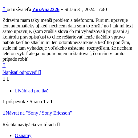
Príspevok
od užívateľa
ZuzAna2326
»
St Jan 31, 2024 17:40
Zdravim mam taky menši problem s telefonom. Furt mi upravuje
text automaticky aj keď nechcem dala som to zrušiť no i tak mi text
samo upravuje, (som zrušila slova čo mi vyhadzovali pri pisani aj
kontrolu pravopisu)asi to chce reštartovať lenže tlačidlo vpravo
nabok keď ho stlačim mi len odomkne/zamkne a keď ho podržim,
stale mi tam vyhadzuje voľakeho asistenta, rozmyšľam, že necham
telefon vybiť ale ja ho potrebujem reštartovať, čo mám v tomto
prípade robiť
Hore
Napísať odpoveď
Náhľad pre tlač
1 príspevok • Strana
1
z
1
Návrat na "Sony / Sony Ericsson"
Rýchla navigácia vo fórach
Oznamy