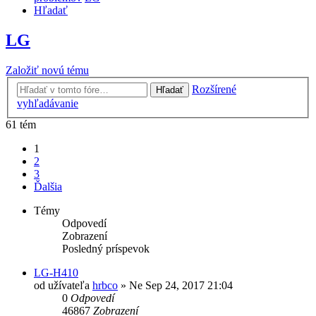
Hľadať
LG
Založiť novú tému
Rozšírené
Hľadať
vyhľadávanie
61 tém
1
2
3
Ďalšia
Témy
Odpovedí
Zobrazení
Posledný príspevok
LG-H410
od užívateľa
hrbco
»
Ne Sep 24, 2017 21:04
0
Odpovedí
46867
Zobrazení