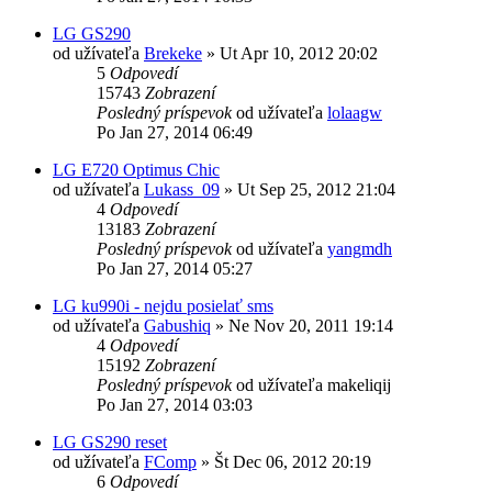
LG GS290
od užívateľa
Brekeke
»
Ut Apr 10, 2012 20:02
5
Odpovedí
15743
Zobrazení
Posledný príspevok
od užívateľa
lolaagw
Po Jan 27, 2014 06:49
LG E720 Optimus Chic
od užívateľa
Lukass_09
»
Ut Sep 25, 2012 21:04
4
Odpovedí
13183
Zobrazení
Posledný príspevok
od užívateľa
yangmdh
Po Jan 27, 2014 05:27
LG ku990i - nejdu posielať sms
od užívateľa
Gabushiq
»
Ne Nov 20, 2011 19:14
4
Odpovedí
15192
Zobrazení
Posledný príspevok
od užívateľa
makeliqij
Po Jan 27, 2014 03:03
LG GS290 reset
od užívateľa
FComp
»
Št Dec 06, 2012 20:19
6
Odpovedí