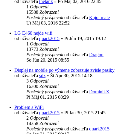
od užívateľa
thetank
»
Po Máj 02, 2016 22:45
1
Odpovedí
15588
Zobrazení
Posledný príspevok
od užívateľa
Kajo_mate
Ut Máj 03, 2016 22:52
LG E460 nejde wifi
od užívateľa
quark2015
»
Pi Jún 19, 2015 19:12
1
Odpovedí
13773
Zobrazení
Posledný príspevok
od užívateľa
Dragon
So Jún 20, 2015 08:55
Displej na mobile po výmene zobrazuje zvisle pasiky
od užívateľa
sdz
»
Št Apr 30, 2015 14:18
3
Odpovedí
16300
Zobrazení
Posledný príspevok
od užívateľa
DominikX
Pi Máj 01, 2015 08:29
Problem s WiFi
od užívateľa
quark2015
»
Pi Jan 30, 2015 21:45
2
Odpovedí
14358
Zobrazení
Posledný príspevok
od užívateľa
quark2015