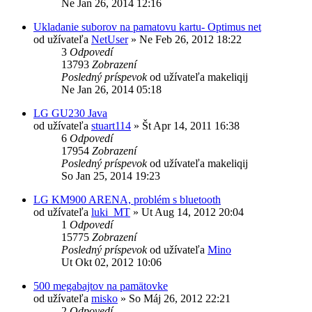
Ne Jan 26, 2014 12:16
Ukladanie suborov na pamatovu kartu- Optimus net
od užívateľa
NetUser
»
Ne Feb 26, 2012 18:22
3
Odpovedí
13793
Zobrazení
Posledný príspevok
od užívateľa
makeliqij
Ne Jan 26, 2014 05:18
LG GU230 Java
od užívateľa
stuart114
»
Št Apr 14, 2011 16:38
6
Odpovedí
17954
Zobrazení
Posledný príspevok
od užívateľa
makeliqij
So Jan 25, 2014 19:23
LG KM900 ARENA, problém s bluetooth
od užívateľa
luki_MT
»
Ut Aug 14, 2012 20:04
1
Odpovedí
15775
Zobrazení
Posledný príspevok
od užívateľa
Mino
Ut Okt 02, 2012 10:06
500 megabajtov na pamätovke
od užívateľa
misko
»
So Máj 26, 2012 22:21
2
Odpovedí