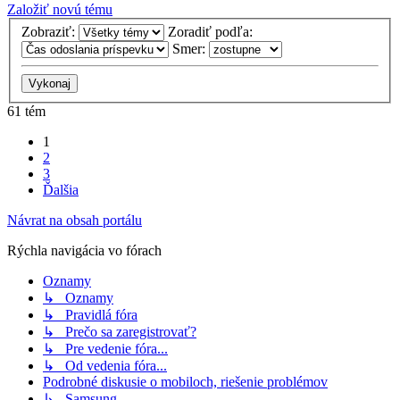
Založiť novú tému
Zobraziť:
Zoradiť podľa:
Smer:
61 tém
1
2
3
Ďalšia
Návrat na obsah portálu
Rýchla navigácia vo fórach
Oznamy
↳ Oznamy
↳ Pravidlá fóra
↳ Prečo sa zaregistrovať?
↳ Pre vedenie fóra...
↳ Od vedenia fóra...
Podrobné diskusie o mobiloch, riešenie problémov
↳ Samsung