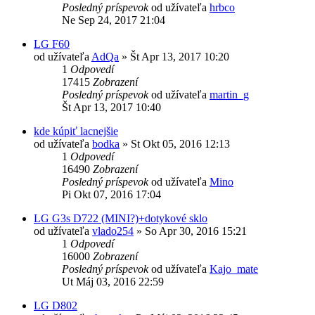
Posledný príspevok
od užívateľa
hrbco
Ne Sep 24, 2017 21:04
LG F60
od užívateľa
AdQa
»
Št Apr 13, 2017 10:20
1
Odpovedí
17415
Zobrazení
Posledný príspevok
od užívateľa
martin_g
Št Apr 13, 2017 10:40
kde kúpiť lacnejšie
od užívateľa
bodka
»
St Okt 05, 2016 12:13
1
Odpovedí
16490
Zobrazení
Posledný príspevok
od užívateľa
Mino
Pi Okt 07, 2016 17:04
LG G3s D722 (MINI?)+dotykové sklo
od užívateľa
vlado254
»
So Apr 30, 2016 15:21
1
Odpovedí
16000
Zobrazení
Posledný príspevok
od užívateľa
Kajo_mate
Ut Máj 03, 2016 22:59
LG D802