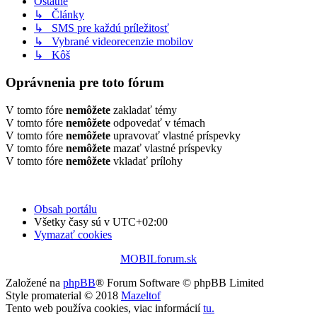
Ostatné
↳ Články
↳ SMS pre každú príležitosť
↳ Vybrané videorecenzie mobilov
↳ Kôš
Oprávnenia pre toto fórum
V tomto fóre
nemôžete
zakladať témy
V tomto fóre
nemôžete
odpovedať v témach
V tomto fóre
nemôžete
upravovať vlastné príspevky
V tomto fóre
nemôžete
mazať vlastné príspevky
V tomto fóre
nemôžete
vkladať prílohy
Obsah portálu
Všetky časy sú v
UTC+02:00
Vymazať cookies
MOBILforum.sk
Založené na
phpBB
® Forum Software © phpBB Limited
Style promaterial © 2018
Mazeltof
Tento web používa cookies, viac informácií
tu
.