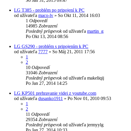
So Jan 31, 2015 09:47
LG T385 - problém po pripojení k PC
od užívateľa
maco-lv
»
So Okt 11, 2014 16:03
1
Odpovedí
14985
Zobrazení
Posledný príspevok
od užívateľa
martin_g
Po Okt 13, 2014 08:56
LG GS290 - problém s pripojením k PC
od užívateľa
7777
»
So Máj 21, 2011 17:56
1
2
10
Odpovedí
31046
Zobrazení
Posledný príspevok
od užívateľa
makeliqij
Po Jan 27, 2014 14:25
LG KP501 prehravanie videi z youtube.com
od užívateľa
dusanko1911
»
Po Nov 01, 2010 09:53
1
2
11
Odpovedí
29354
Zobrazení
Posledný príspevok
od užívateľa
jermyylg
Po Jan 27, 2014 10:33