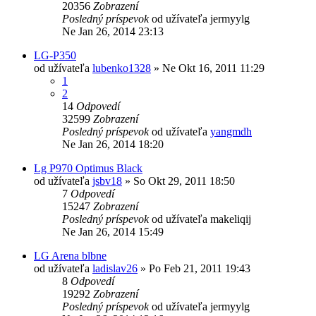
20356
Zobrazení
Posledný príspevok
od užívateľa
jermyylg
Ne Jan 26, 2014 23:13
LG-P350
od užívateľa
lubenko1328
»
Ne Okt 16, 2011 11:29
1
2
14
Odpovedí
32599
Zobrazení
Posledný príspevok
od užívateľa
yangmdh
Ne Jan 26, 2014 18:20
Lg P970 Optimus Black
od užívateľa
jsbv18
»
So Okt 29, 2011 18:50
7
Odpovedí
15247
Zobrazení
Posledný príspevok
od užívateľa
makeliqij
Ne Jan 26, 2014 15:49
LG Arena blbne
od užívateľa
ladislav26
»
Po Feb 21, 2011 19:43
8
Odpovedí
19292
Zobrazení
Posledný príspevok
od užívateľa
jermyylg