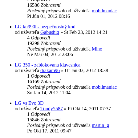
16586
Zobrazení
Posledný príspevok
od užívateľa
mobilmaniac
Pi Jún 01, 2012 08:16
LG ku990i - bezpečnostný kod
od užívateľa
Gabushiq
»
Št Feb 23, 2012 14:21
4
Odpovedí
19298
Zobrazení
Posledný príspevok
od užívateľa
Mino
Ne Mar 04, 2012 23:06
LG 350 - zablokovana klavesnica
od užívateľa
drakam96
»
Ut Jan 03, 2012 18:38
1
Odpovedí
16169
Zobrazení
Posledný príspevok
od užívateľa
mobilmaniac
So Jan 14, 2012 11:04
LG vs Evo 3D
od užívateľa
Toudy5587
»
Pi Okt 14, 2011 07:37
1
Odpovedí
15846
Zobrazení
Posledný príspevok
od užívateľa
martin_g
Po Okt 17, 2011 09:47