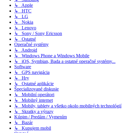
↳ Apple
↳ HTC
↳ LG
↳ Nokia
↳ Lenovo
↳ Sony / Sony Ericsson
↳ Ostatné
Operačné systémy
↳ Android
↳ Windows Phone a Windows Mobile
↳ iOS, Symbian, Bada a ostatné operačné systémy...
Software
↳ GPS navigácia
↳ Hry
↳ Ostatné aplikácie
Špecializované diskusie
↳ Mobilní operátori
↳ Mobilný internet
↳ Mobily, tablety a všetko okolo mobilných technológií
↳ Skratky a výrazy
Kúpim / Predám / Vymením
↳ Bazár
↳ Kupujem mobil