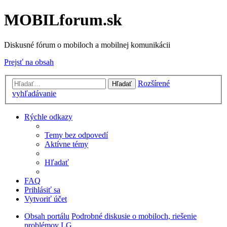
MOBILforum.sk
Diskusné fórum o mobiloch a mobilnej komunikácii
Prejsť na obsah
Rozšírené
Hľadať
vyhľadávanie
Rýchle odkazy
Temy bez odpovedí
Aktívne témy
Hľadať
FAQ
Prihlásiť sa
Vytvoriť účet
Obsah portálu
Podrobné diskusie o mobiloch, riešenie
problémov
LG