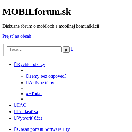
MOBILforum.sk
Diskusné fórum o mobiloch a mobilnej komunikácii
Prejsť na obsah
Rozšírené
Hľadať
vyhľadávanie
Rýchle odkazy
Temy bez odpovedí
Aktívne témy
Hľadať
FAQ
Prihlásiť sa
Vytvoriť účet
Obsah portálu
Software
Hry