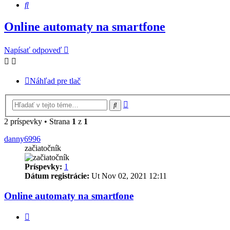
Hľadať
Online automaty na smartfone
Napísať odpoveď
Náhľad pre tlač
Rozšírené
Hľadať
vyhľadávanie
2 príspevky • Strana
1
z
1
danny6996
začiatočník
Príspevky:
1
Dátum registrácie:
Ut Nov 02, 2021 12:11
Online automaty na smartfone
Citovať