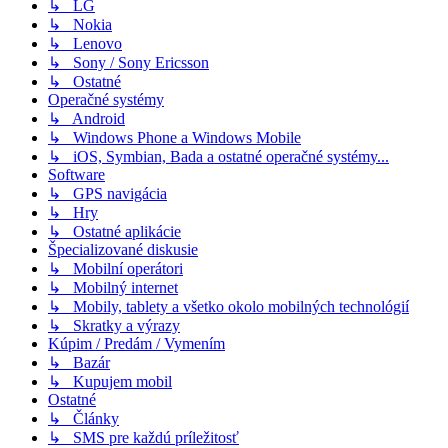
↳ LG
↳ Nokia
↳ Lenovo
↳ Sony / Sony Ericsson
↳ Ostatné
Operačné systémy
↳ Android
↳ Windows Phone a Windows Mobile
↳ iOS, Symbian, Bada a ostatné operačné systémy...
Software
↳ GPS navigácia
↳ Hry
↳ Ostatné aplikácie
Špecializované diskusie
↳ Mobilní operátori
↳ Mobilný internet
↳ Mobily, tablety a všetko okolo mobilných technológií
↳ Skratky a výrazy
Kúpim / Predám / Vymením
↳ Bazár
↳ Kupujem mobil
Ostatné
↳ Články
↳ SMS pre každú príležitosť