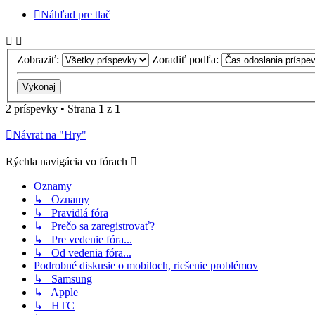
Náhľad pre tlač
Zobraziť:
Zoradiť podľa:
2 príspevky • Strana
1
z
1
Návrat na "Hry"
Rýchla navigácia vo fórach
Oznamy
↳ Oznamy
↳ Pravidlá fóra
↳ Prečo sa zaregistrovať?
↳ Pre vedenie fóra...
↳ Od vedenia fóra...
Podrobné diskusie o mobiloch, riešenie problémov
↳ Samsung
↳ Apple
↳ HTC