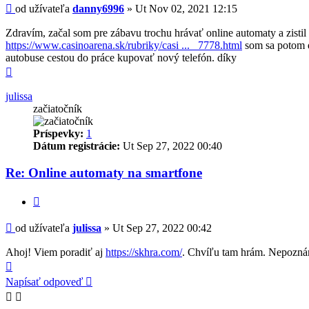
Príspevok
od užívateľa
danny6996
»
Ut Nov 02, 2021 12:15
Zdravím, začal som pre zábavu trochu hrávať online automaty a zistil
https://www.casinoarena.sk/rubriky/casi ... _7778.html
som sa potom do
autobuse cestou do práce kupovať nový telefón. díky
Hore
julissa
začiatočník
Príspevky:
1
Dátum registrácie:
Ut Sep 27, 2022 00:40
Re: Online automaty na smartfone
Citovať
Príspevok
od užívateľa
julissa
»
Ut Sep 27, 2022 00:42
Ahoj! Viem poradiť aj
https://skhra.com/
. Chvíľu tam hrám. Nepoznám 
Hore
Napísať odpoveď