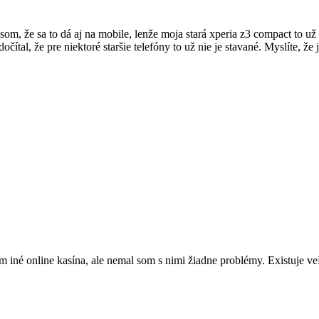
 som, že sa to dá aj na mobile, lenže moja stará xperia z3 compact to 
čítal, že pre niektoré staršie telefóny to už nie je stavané. Myslíte, ž
iné online kasína, ale nemal som s nimi žiadne problémy. Existuje veľ