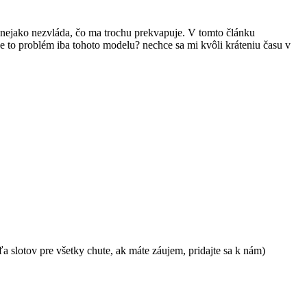
už nejako nezvláda, čo ma trochu prekvapuje. V tomto článku
e je to problém iba tohoto modelu? nechce sa mi kvôli kráteniu času v
a slotov pre všetky chute, ak máte záujem, pridajte sa k nám)